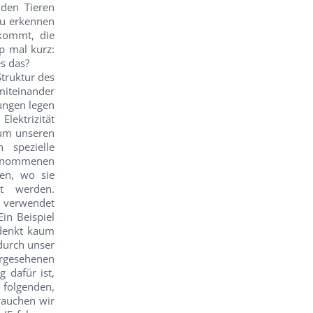
nden Tieren
zu erkennen
kommt, die
p mal kurz:
s das?
truktur des
iteinander
ungen legen
lektrizität
 um unseren
 spezielle
genommenen
den, wo sie
t werden.
e verwendet
in Beispiel
 denkt kaum
durch unser
ergesehenen
 dafür ist,
 folgenden,
rauchen wir