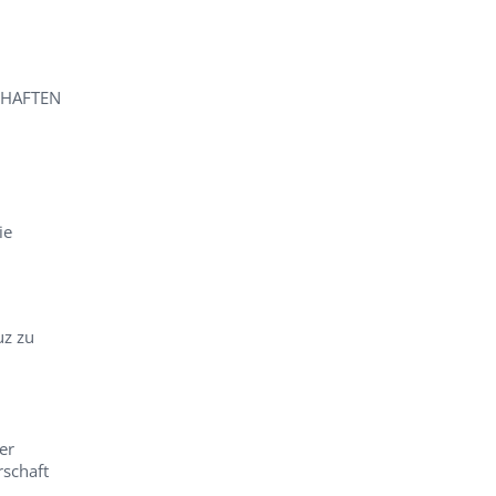
CHAFTEN
ie
uz zu
er
schaft