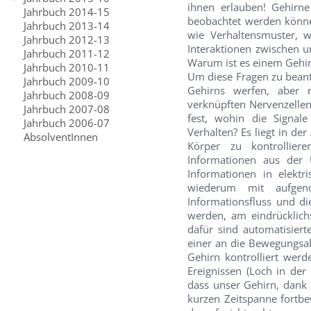
ihnen erlauben! Gehirne
Jahrbuch 2014-15
beobachtet werden können
Jahrbuch 2013-14
wie Verhaltensmuster, 
Jahrbuch 2012-13
Interaktionen zwischen u
Jahrbuch 2011-12
Warum ist es einem Gehirn
Jahrbuch 2010-11
Um diese Fragen zu beant
Jahrbuch 2009-10
Gehirns werfen, aber n
Jahrbuch 2008-09
verknüpften Nervenzellen
Jahrbuch 2007-08
fest, wohin die Signal
Jahrbuch 2006-07
Verhalten? Es liegt in d
AbsolventInnen
Körper zu kontrolliere
Informationen aus der
Informationen in elekt
wiederum mit aufgen
Informationsfluss und d
werden, am eindrücklichs
dafür sind automatisier
einer an die Bewegungsab
Gehirn kontrolliert wer
Ereignissen (Loch in der
dass unser Gehirn, dank 
kurzen Zeitspanne fortbe