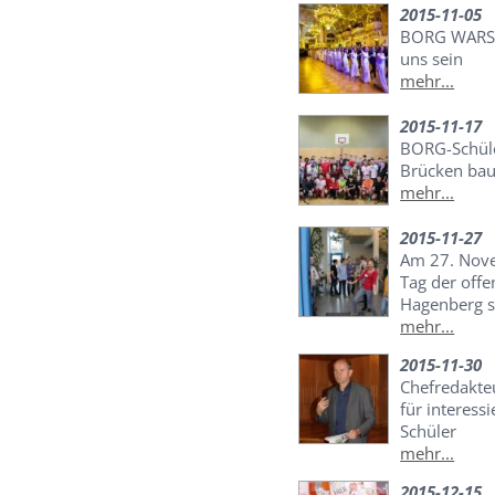
2015-11-05
BORG WARS 
uns sein
mehr...
2015-11-17
BORG-Schüle
Brücken bau
mehr...
2015-11-27
Am 27. Nov
Tag der off
Hagenberg st
mehr...
2015-11-30
Chefredakte
für interess
Schüler
mehr...
2015-12-15