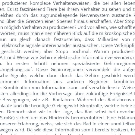
 produzieren komplexe Verhaltensweisen, die bei allen lebe
. Es ist faszinierend Tiere bei ihrem Verhalten zu sehen und 
welches durch das zugrundeliegende Nervensystem zustande 
nd über die Grenzen einer Spezies hinaus erschaffen. Aber Stop
 möglich Verhalten zu produzieren? Und vor allem, wie schafft e
worten, muss man einen näheren Blick auf die mikroskopische S
ur um gleich danach festzustellen, dass Milliarden von m
 elektrische Signale untereinander austauschen. Diese Verknüpf
e geschickt werden, aber Stopp nochmal: Warum produziert E
er Art und Weise wie Gehirne elektrische Information verwenden,
n. Im ersten Schritt nehmen spezialisierte Gehirnregionen
 Umgebung auf. Diese Gehirnregionen verwandeln die auf
rische Signale, welche dann durch das Gehirn geschickt wer
ommener Information aus anderen Regionen kombinier
ie Kombination von Information kann auf verschiedenste Weis
ten allerdings für die Vorhersage über zukünftige Ereignisse! E
te Bewegungen, wie z.B.: Radfahren. Während des Radfahrens
läufe und die benötigte Gleichgewichtskontrolle, welche beide 
den. Dennoch sind wir in der Lage, das Rad selbst bei unvorh
 Straße) sicher um das Hindernis herumzuführen. Eine Erklärung
unserer Erfahrung, weiss, wie sich das Rad in einer unmittelbar
wegen wird. Da wir diese Information somit bereits besitzen, b