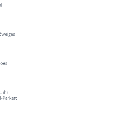
al
Zweiges
goes
, ihr
l-Parkett