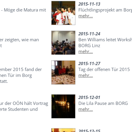
2015-11-13
- Möge die Matura mit
Flüchtlingsprojekt am Bor
mehr...
2015-11-24
r zeigten, wie man
Ben Williams leitet Works
t
BORG Linz
mehr...
2015-11-27
ember 2015 fand der
Tag der offenen Tür 2015
enen Tür im Borg
mehr...
att.
2015-12-01
ur der OÖN hält Vortrag
Die Lila Pause am BORG
ierte Studenten und
mehr...
2015-12-15