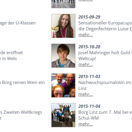
2015-09-29
age der Ü-Klassen
Sensationeller Europacups
die Degenfechterin Luise 
mehr...
2015-10-20
de eröffnet
Josef Mahringer holt Gold
 in Wels
Weltcup!
mehr...
2015-11-03
 Borg reinen Wein ein
Nachwuchsjournalistin i
Linz
mehr...
2015-11-04
es Zweiten Weltkriegs
Borg Linz zum 7. Mal bei e
z
Schul-WM
mehr...