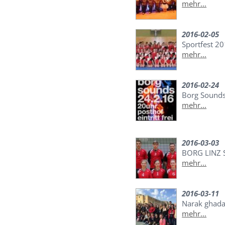
mehr...
2016-02-05
Sportfest 2
mehr...
2016-02-24
Borg Sounds
mehr...
2016-03-03
BORG LINZ 
mehr...
2016-03-11
Narak ghada
mehr...