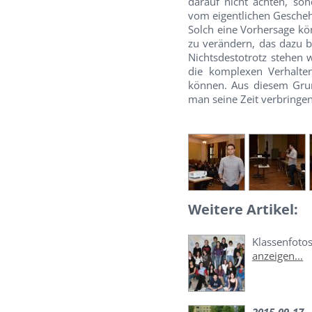
darauf nicht achten, so
vom eigentlichen Gescheh
Solch eine Vorhersage kö
zu verändern, das dazu 
Nichtsdestotrotz stehen 
die komplexen Verhalte
können. Aus diesem Grun
man seine Zeit verbringe
Weitere Artikel:
Klassenfoto
anzeigen...