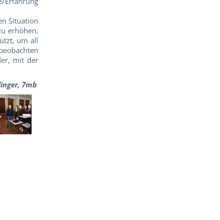
e/Erfahrung
n Situation
zu erhöhen.
tzt, um all
 beobachten
er, mit der
linger, 7mb