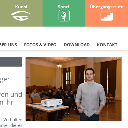
Kunst
Sport
Übergangsstufe
BER UNS
FOTOS & VIDEO
DOWNLOAD
KONTAKT
nger
fen und
n ihr
n Verhalten
rne, die es