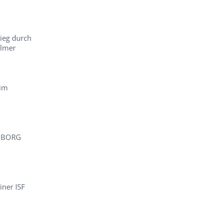
ieg durch
Elmer
 im
m BORG
iner ISF