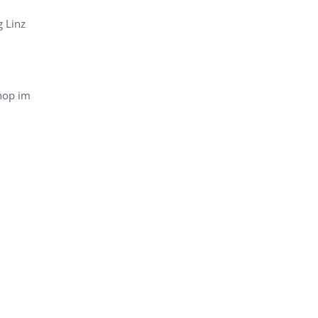
g Linz
hop im