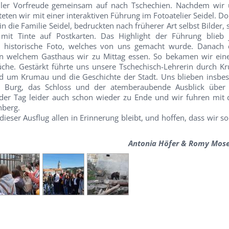
ller Vorfreude gemeinsam auf nach Tschechien. Nachdem wir
ten wir mit einer interaktiven Führung im Fotoatelier Seidel. D
in die Familie Seidel, bedruckten nach früherer Art selbst Bilder,
 mit Tinte auf Postkarten. Das Highlight der Führung blieb
e historische Foto, welches von uns gemacht wurde. Danach 
, in welchem Gasthaus wir zu Mittag essen. So bekamen wir ein
üche. Gestärkt führte uns unsere Tschechisch-Lehrerin durch K
und um Krumau und die Geschichte der Stadt. Uns blieben insbe
ie Burg, das Schloss und der atemberaubende Ausblick über
der Tag leider auch schon wieder zu Ende und wir fuhren mit
nberg.
dieser Ausflug allen in Erinnerung bleibt, und hoffen, dass wir s
Antonia Höfer & Romy Moser