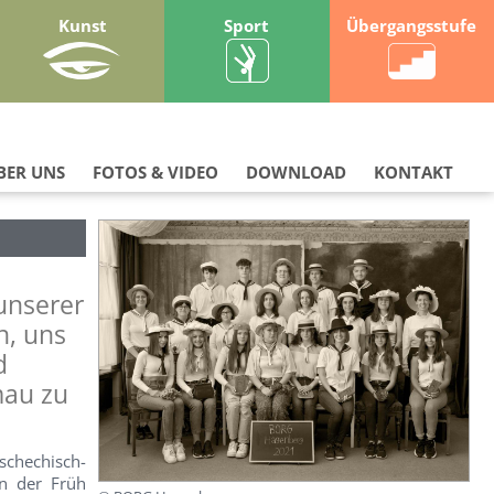
Kunst
Sport
Übergangsstufe
BER UNS
FOTOS & VIDEO
DOWNLOAD
KONTAKT
unserer
n, uns
d
mau zu
schechisch-
in der Früh