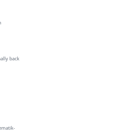
n
lly back
ematik-