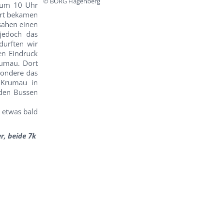
© BORG Hagenberg
 um 10 Uhr
ort bekamen
 sahen einen
 jedoch das
durften wir
en Eindruck
rumau. Dort
sondere das
 Krumau in
 den Bussen
o etwas bald
, beide 7k