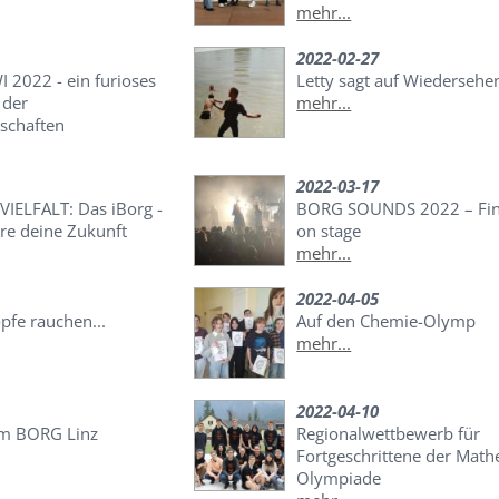
mehr...
2022-02-27
 2022 - ein furioses
Letty sagt auf Wiedersehe
 der
mehr...
schaften
2022-03-17
VIELFALT: Das iBorg -
BORG SOUNDS 2022 – Fina
e deine Zukunft
on stage
mehr...
2022-04-05
pfe rauchen...
Auf den Chemie-Olymp
mehr...
2022-04-10
am BORG Linz
Regionalwettbewerb für
Fortgeschrittene der Math
Olympiade