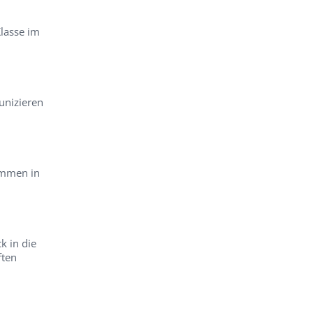
lasse im
nizieren
ommen in
k in die
ften