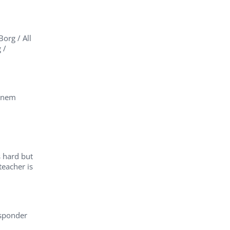
Borg / All
 /
einem
s hard but
teacher is
esponder