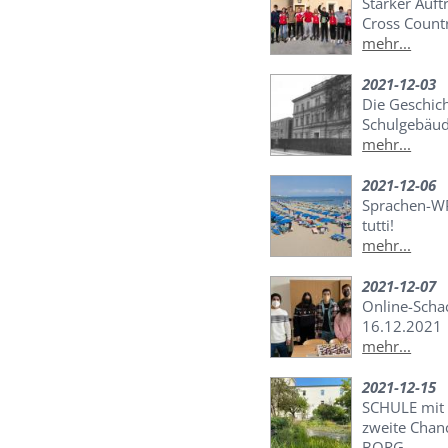
Starker Auft
Cross Coun
mehr...
2021-12-03
Die Geschic
Schulgebäu
mehr...
2021-12-06
Sprachen-WP
tutti!
mehr...
2021-12-07
Online-Scha
16.12.2021
mehr...
2021-12-15
SCHULE mit V
zweite Chan
BORG