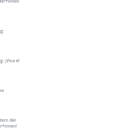
hter*innen
g:
: ¡Viva el
ke
tern der
er*innen!