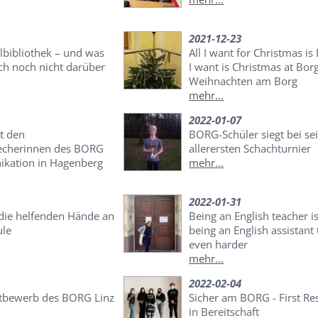
2021-12-23
lbibliothek – und was
All I want for Christmas is 
ch noch nicht darüber
I want is Christmas at Borg
Weihnachten am Borg
mehr...
2022-01-07
t den
BORG-Schüler siegt bei s
echerinnen des BORG
allerersten Schachturnier
kation in Hagenberg
mehr...
2022-01-31
 die helfenden Hände an
Being an English teacher i
ule
being an English assistant 
even harder
mehr...
2022-02-04
ttbewerb des BORG Linz
Sicher am BORG - First R
in Bereitschaft