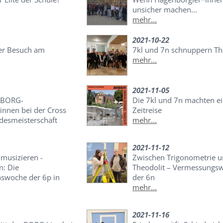
unsicher machen...
mehr...
2021-10-22
er Besuch am
7kl und 7n schnuppern The
G
mehr...
2021-11-05
e BORG-
Die 7kl und 7n machten e
innen bei der Cross
Zeitreise
desmeisterschaft
mehr...
2021-11-12
- musizieren -
Zwischen Trigonometrie 
: Die
Theodolit – Vermessungs
swoche der 6p in
der 6n
mehr...
2021-11-16