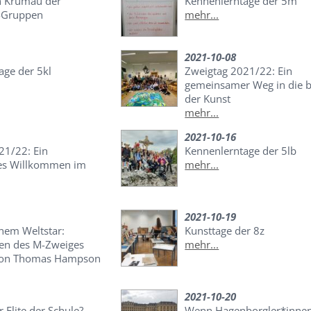
h Krumau der
Kennenlerntage der 5m
-Gruppen
mehr...
2021-10-08
age der 5kl
Zweigtag 2021/22: Ein
gemeinsamer Weg in die b
der Kunst
mehr...
2021-10-16
21/22: Ein
Kennenlerntage der 5lb
es Willkommen im
mehr...
2021-10-19
inem Weltstar:
Kunsttage der 8z
nen des M-Zweiges
mehr...
iton Thomas Hampson
2021-10-20
r Elite der Schule?
Wenn Hagenborgler*inne