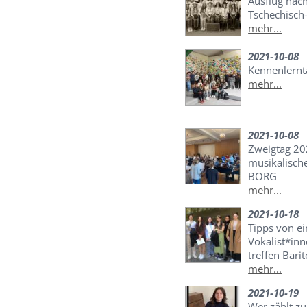
Ausflug nac
Tschechisch
mehr...
2021-10-08
Kennenlernt
mehr...
2021-10-08
Zweigtag 20
musikalisch
BORG
mehr...
2021-10-18
Tipps von e
Vokalist*in
treffen Bar
mehr...
2021-10-19
Wer zählt zu