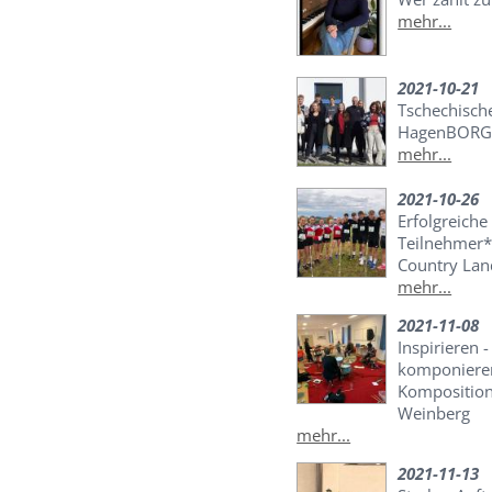
mehr...
2021-10-21
Tschechisch
HagenBOR
mehr...
2021-10-26
Erfolgreich
Teilnehmer*
Country Lan
mehr...
2021-11-08
Inspirieren 
komponieren
Komposition
Weinberg
mehr...
2021-11-13