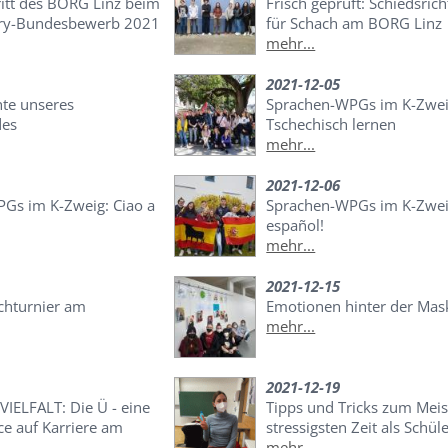
ritt des BORG Linz beim
Frisch geprüft: Schiedsric
try-Bundesbewerb 2021
für Schach am BORG Linz
mehr...
2021-12-05
hte unseres
Sprachen-WPGs im K-Zwei
des
Tschechisch lernen
mehr...
2021-12-06
Gs im K-Zweig: Ciao a
Sprachen-WPGs im K-Zweig
español!
mehr...
2021-12-15
chturnier am
Emotionen hinter der Mas
mehr...
2021-12-19
IELFALT: Die Ü - eine
Tipps und Tricks zum Meis
ce auf Karriere am
stressigsten Zeit als Schül
mehr...