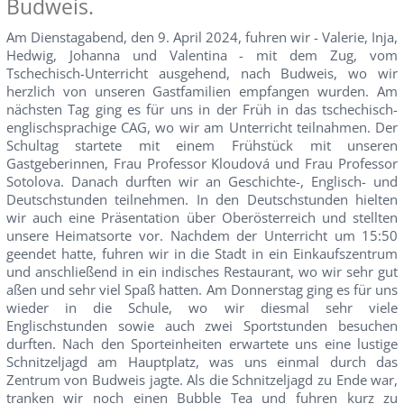
Budweis.
Am Dienstagabend, den 9. April 2024, fuhren wir - Valerie, Inja,
Hedwig, Johanna und Valentina - mit dem Zug, vom
Tschechisch-Unterricht ausgehend, nach Budweis, wo wir
herzlich von unseren Gastfamilien empfangen wurden. Am
nächsten Tag ging es für uns in der Früh in das tschechisch-
englischsprachige CAG, wo wir am Unterricht teilnahmen. Der
Schultag startete mit einem Frühstück mit unseren
Gastgeberinnen, Frau Professor Kloudová und Frau Professor
Sotolova. Danach durften wir an Geschichte-, Englisch- und
Deutschstunden teilnehmen. In den Deutschstunden hielten
wir auch eine Präsentation über Oberösterreich und stellten
unsere Heimatsorte vor. Nachdem der Unterricht um 15:50
geendet hatte, fuhren wir in die Stadt in ein Einkaufszentrum
und anschließend in ein indisches Restaurant, wo wir sehr gut
aßen und sehr viel Spaß hatten. Am Donnerstag ging es für uns
wieder in die Schule, wo wir diesmal sehr viele
Englischstunden sowie auch zwei Sportstunden besuchen
durften. Nach den Sporteinheiten erwartete uns eine lustige
Schnitzeljagd am Hauptplatz, was uns einmal durch das
Zentrum von Budweis jagte. Als die Schnitzeljagd zu Ende war,
tranken wir noch einen Bubble Tea und fuhren kurz zu