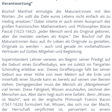
Verantwortung“
Bischof Manfred ermutigte die Maturant:innen mit den
Worten: „Ihr sollt die Ziele eures Lebens nicht einfach als zu
niedrig ansetzen.“ Dabei zitierte er auch einen Ausspruch des
großen französischen Mathematikers und Philosophen Blaise
Pascal (1623-1662): „Jeder Mensch wird als Original geboren,
aber die meisten sterben als Kopie.“ Der Bischof rief die
Maturant:innen dazu auf, ihr Leben als Originale zu gestalten,
Originale zu werden – auch und gerade im vorbehaltlosen
Vertrauen auf Gottes Mitgehen und Begleitung.
Superintendent Lehner verwies am Beginn seiner Predigt auf
die Geburt eines Giraffenbabys, wie sie zuletzt im Tiergarten
Schmiding erlebbar war. Dieses Giraffenjunge fällt bei seiner
Geburt aus einer Höhe von zwei Metern auf die Erde und
innerhalb einer Stunde kann es bereits auf seinen vier Beinen
stehen. Demgegenüber muss der Mensch als „Mängelwesen“
viel lernen. Diese Fähigkeit, Wissen anzuhäufen, zeichnet den
Menschen aus. Aber darin liegt auch eine Gefahr, denn „Wissen
ist Macht“, wie es der englische Philosoph Francis Bacon
(1561-1626) formuliert hat. Wissen, das sich nur der Macht,
der Herrschaft verpflichtet ist, pervertiert zu einem