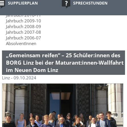
SUPPLIERPLAN
SPRECHSTUNDEN
Jahrbuch 2012-13
Jahrbuch 2011-12
Jahrbuch 2010-11
Jahrbuch 2009-10
Jahrbuch 2008-09
Jahrbuch 2007-08
Jahrbuch 2006-07
AbsolventInnen
„Gemeinsam reifen“ – 25 Schüler:innen des
BORG Linz bei der Maturant:innen-Wallfahrt
im Neuen Dom Linz
Linz - 09.10.2024