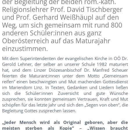
der Begleitung der beiden röm.-kath.
Religionslehrer Prof. David Tischberger
und Prof. Gerhard Weißhäupl auf den
Weg, um sich gemeinsam mit rund 800
anderen Schüler:innen aus ganz
Oberösterreich auf das Maturajahr
einzustimmen.
Mit dem Superintendenten der evangelischen Kirche in OÖ Dr.
Gerold Lehner, der selber an unserer Schule 1982 maturiert
hat, und dem Linzer Diözesanbischof Dr. Manfred Scheuer
feierten die Maturant:innen unter dem Motto „Gemeinsam
reifen“ einen beschwingten und Mut machenden Gottesdienst
im Mariendom Linz. In Texten, Gedanken und Liedern ließen
sich die Schüler:innen Zuversicht und gute Wünsche
zusprechen, sie konnten gemeinsam Vertrauen, Kraft und Mut
schöpfen für das letzte Jahr und sich den „Segen von oben“, die
Begleitung Gottes zusprechen lassen.
„Jeder Mensch wird als Original geboren, aber die
meisten sterben als Kopie“ – „Wissen braucht