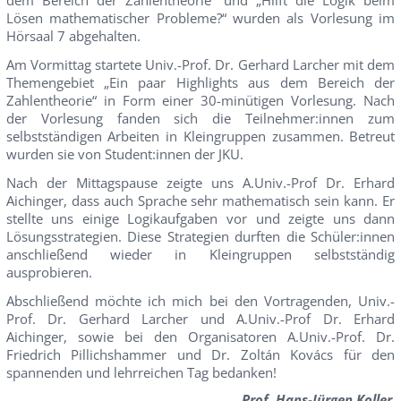
dem Bereich der Zahlentheorie“ und „Hilft die Logik beim
Lösen mathematischer Probleme?“ wurden als Vorlesung im
Hörsaal 7 abgehalten.
Am Vormittag startete Univ.-Prof. Dr. Gerhard Larcher mit dem
Themengebiet „Ein paar Highlights aus dem Bereich der
Zahlentheorie“ in Form einer 30-minütigen Vorlesung. Nach
der Vorlesung fanden sich die Teilnehmer:innen zum
selbstständigen Arbeiten in Kleingruppen zusammen. Betreut
wurden sie von Student:innen der JKU.
Nach der Mittagspause zeigte uns A.Univ.-Prof Dr. Erhard
Aichinger, dass auch Sprache sehr mathematisch sein kann. Er
stellte uns einige Logikaufgaben vor und zeigte uns dann
Lösungsstrategien. Diese Strategien durften die Schüler:innen
anschließend wieder in Kleingruppen selbstständig
ausprobieren.
Abschließend möchte ich mich bei den Vortragenden, Univ.-
Prof. Dr. Gerhard Larcher und A.Univ.-Prof Dr. Erhard
Aichinger, sowie bei den Organisatoren A.Univ.-Prof. Dr.
Friedrich Pillichshammer und Dr. Zoltán Kovács für den
spannenden und lehrreichen Tag bedanken!
Prof. Hans-Jürgen Koller