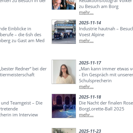
enten zu Besuch in der
Redaktionsfotograf Volke
zu Besuch am Borg
mehr...
2025-11-14
de Einblicke in
Industrie hautnah – Besuc
berufe – die 6sh des
Voest Alpine
berg zu Gast am Med
mehr...
2025-11-17
bester Redner“ bei der
„Man kann immer etwas v
tiermeisterschaft
- Ein Gespräch mit unsere
Schulsprecherin
mehr...
2025-11-18
und Teamgeist – Die
Die Nacht der finalen Rose
rtretende
BorgLorette-Ball 2025
herin im Interview
mehr...
2025-11-23