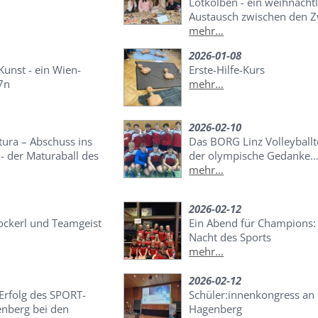
Lötkolben - ein weihnachtl
Austausch zwischen den 
mehr...
2026-01-08
 Kunst - ein Wien-
Erste-Hilfe-Kurs
7n
mehr...
2026-02-10
tura – Abschuss ins
Das BORG Linz Volleyball
- der Maturaball des
der olympische Gedanke
mehr...
2026-02-12
ockerl und Teamgeist
Ein Abend für Champions: 
Nacht des Sports
mehr...
2026-02-12
Erfolg des SPORT-
Schüler:innenkongress an
nberg bei den
Hagenberg