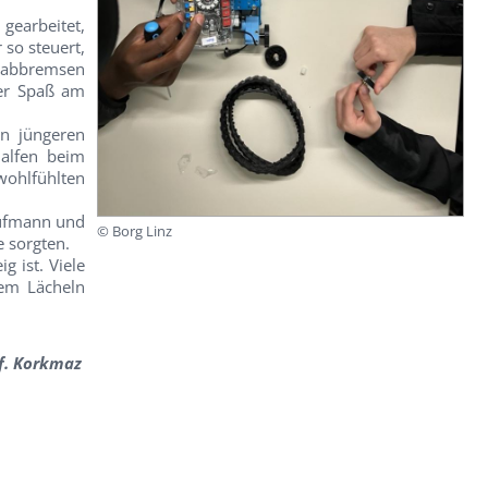
gearbeitet,
so steuert,
t abbremsen
der Spaß am
en jüngeren
halfen beim
wohlfühlten
aufmann und
© Borg Linz
e sorgten.
g ist. Viele
em Lächeln
f. Korkmaz