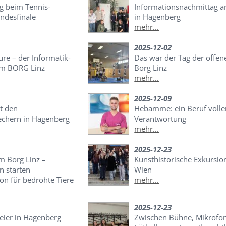
lg beim Tennis-
Informationsnachmittag
ndesfinale
in Hagenberg
mehr...
2025-12-02
re – der Informatik-
Das war der Tag der offe
m BORG Linz
Borg Linz
mehr...
2025-12-09
t den
Hebamme: ein Beruf volle
echern in Hagenberg
Verantwortung
mehr...
2025-12-23
im Borg Linz –
Kunsthistorische Exkursio
n starten
Wien
on für bedrohte Tiere
mehr...
2025-12-23
eier in Hagenberg
Zwischen Bühne, Mikrofo