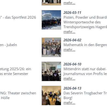
mehr...
2026-03-11
h" - das Sportfest 2026
Pisten, Powder und Boards
Wintersportwoche des
Trendsportzweiges Hagen
mehr...
2026-04-02
en - Jubeln
Mathematik in den Berge
mehr...
2026-04-10
retung 2025/26: ein
Mittendrin statt nur dabei 
das erste Semester
Journalismus von Profis l
mehr...
2026-04-13
G: Theater zwischen
Das Severin Trogbacher T
 Hölle
Borg!
mehr...