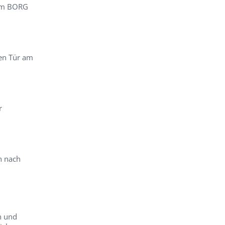
 am BORG
nen Tür am
r
n nach
n und