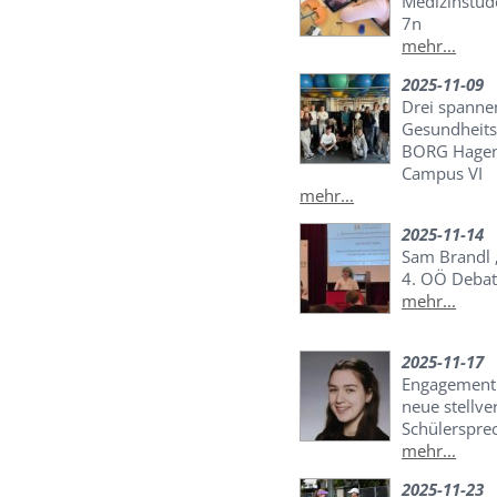
Medizinstud
7n
mehr...
2025-11-09
Drei spannen
Gesundheits
BORG Hagen
Campus VI
mehr...
2025-11-14
Sam Brandl „
4. OÖ Debat
mehr...
2025-11-17
Engagement 
neue stellve
Schülersprec
mehr...
2025-11-23