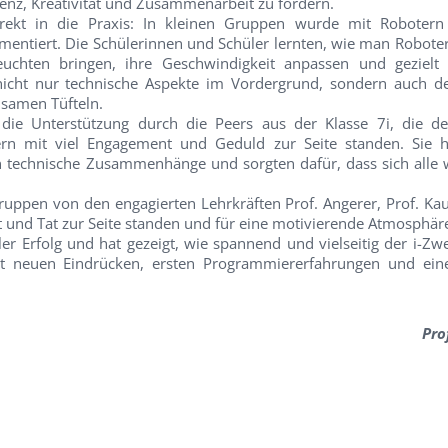
nz, Kreativität und Zusammenarbeit zu fördern.
rekt in die Praxis: In kleinen Gruppen wurde mit Robotern 
entiert. Die Schülerinnen und Schüler lernten, wie man Roboter 
euchten bringen, ihre Geschwindigkeit anpassen und geziel
nicht nur technische Aspekte im Vordergrund, sondern auch 
samen Tüfteln.
die Unterstützung durch die Peers aus der Klasse 7i, die d
ern mit viel Engagement und Geduld zur Seite standen. Sie 
n technische Zusammenhänge und sorgten dafür, dass sich alle 
.
ruppen von den engagierten Lehrkräften Prof. Angerer, Prof. K
t und Tat zur Seite standen und für eine motivierende Atmosphär
er Erfolg und hat gezeigt, wie spannend und vielseitig der i-Zwei
t neuen Eindrücken, ersten Programmiererfahrungen und ein
Pro