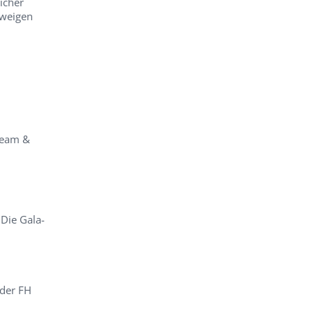
icher
Zweigen
team &
…
Die Gala-
 der FH