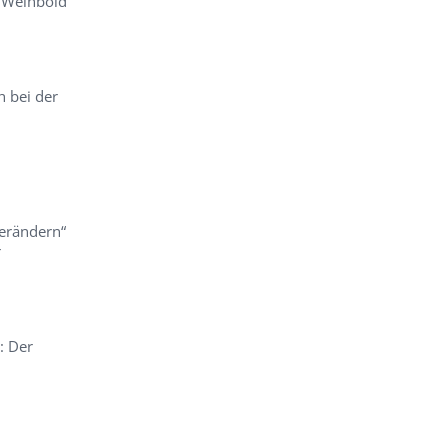
r Weihbold
h bei der
erändern“
r
: Der