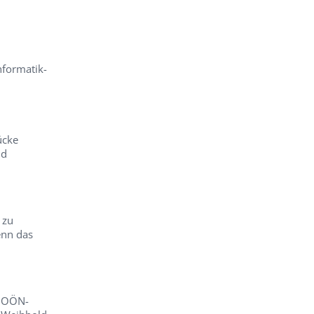
nformatik-
ücke
nd
 zu
nn das
– OÖN-