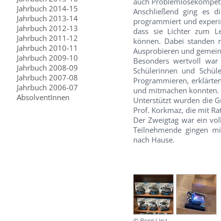
auch Problemlösekompete
Jahrbuch 2014-15
Anschließend ging es di
Jahrbuch 2013-14
programmiert und experim
Jahrbuch 2012-13
dass sie Lichter zum L
Jahrbuch 2011-12
können. Dabei standen 
Jahrbuch 2010-11
Ausprobieren und gemein
Jahrbuch 2009-10
Besonders wertvoll war 
Jahrbuch 2008-09
Schülerinnen und Schül
Jahrbuch 2007-08
Programmieren, erklärte
Jahrbuch 2006-07
und mitmachen konnten
AbsolventInnen
Unterstützt wurden die G
Prof. Korkmaz, die mit Ra
Der Zweigtag war ein voll
Teilnehmende gingen mi
nach Hause.
© Borg Linz