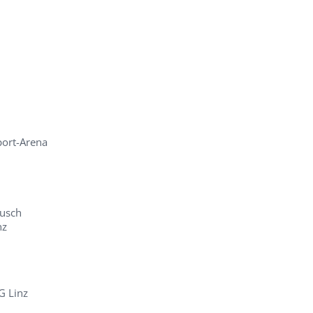
port-Arena
ausch
nz
G Linz