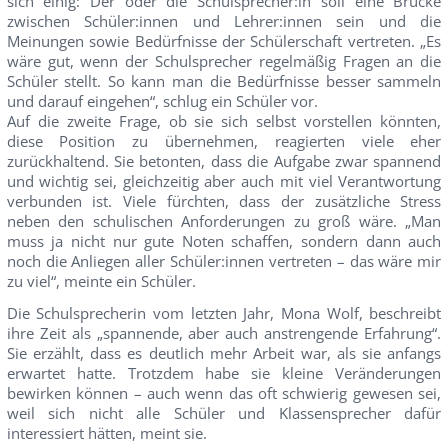
sich einig: Der oder die Schulsprecher:in soll eine Brücke
zwischen Schüler:innen und Lehrer:innen sein und die
Meinungen sowie Bedürfnisse der Schülerschaft vertreten. „Es
wäre gut, wenn der Schulsprecher regelmäßig Fragen an die
Schüler stellt. So kann man die Bedürfnisse besser sammeln
und darauf eingehen“, schlug ein Schüler vor.
Auf die zweite Frage, ob sie sich selbst vorstellen könnten,
diese Position zu übernehmen, reagierten viele eher
zurückhaltend. Sie betonten, dass die Aufgabe zwar spannend
und wichtig sei, gleichzeitig aber auch mit viel Verantwortung
verbunden ist. Viele fürchten, dass der zusätzliche Stress
neben den schulischen Anforderungen zu groß wäre. „Man
muss ja nicht nur gute Noten schaffen, sondern dann auch
noch die Anliegen aller Schüler:innen vertreten – das wäre mir
zu viel“, meinte ein Schüler.
Die Schulsprecherin vom letzten Jahr, Mona Wolf, beschreibt
ihre Zeit als „spannende, aber auch anstrengende Erfahrung“.
Sie erzählt, dass es deutlich mehr Arbeit war, als sie anfangs
erwartet hatte. Trotzdem habe sie kleine Veränderungen
bewirken können – auch wenn das oft schwierig gewesen sei,
weil sich nicht alle Schüler und Klassensprecher dafür
interessiert hätten, meint sie.