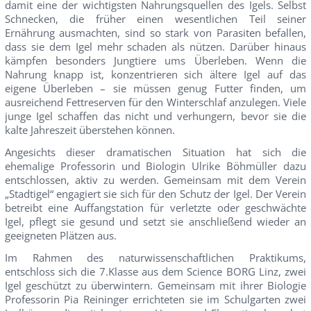
damit eine der wichtigsten Nahrungsquellen des Igels. Selbst
Schnecken, die früher einen wesentlichen Teil seiner
Ernährung ausmachten, sind so stark von Parasiten befallen,
dass sie dem Igel mehr schaden als nützen. Darüber hinaus
kämpfen besonders Jungtiere ums Überleben. Wenn die
Nahrung knapp ist, konzentrieren sich ältere Igel auf das
eigene Überleben – sie müssen genug Futter finden, um
ausreichend Fettreserven für den Winterschlaf anzulegen. Viele
junge Igel schaffen das nicht und verhungern, bevor sie die
kalte Jahreszeit überstehen können.
Angesichts dieser dramatischen Situation hat sich die
ehemalige Professorin und Biologin Ulrike Böhmüller dazu
entschlossen, aktiv zu werden. Gemeinsam mit dem Verein
„Stadtigel“ engagiert sie sich für den Schutz der Igel. Der Verein
betreibt eine Auffangstation für verletzte oder geschwächte
Igel, pflegt sie gesund und setzt sie anschließend wieder an
geeigneten Plätzen aus.
Im Rahmen des naturwissenschaftlichen Praktikums,
entschloss sich die 7.Klasse aus dem Science BORG Linz, zwei
Igel geschützt zu überwintern. Gemeinsam mit ihrer Biologie
Professorin Pia Reininger errichteten sie im Schulgarten zwei