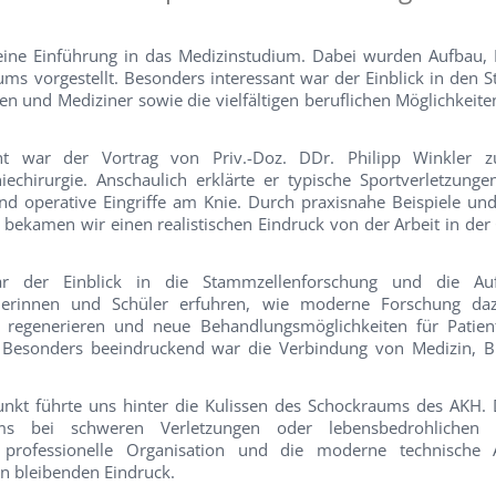
 eine Einführung in das Medizinstudium. Dabei wurden Aufbau, 
ms vorgestellt. Besonders interessant war der Einblick in den S
n und Mediziner sowie die vielfältigen beruflichen Möglichkeit
ght war der Vortrag von Priv.-Doz. DDr. Philipp Winkler
iechirurgie. Anschaulich erklärte er typische Sportverletzung
 operative Eingriffe am Knie. Durch praxisnahe Beispiele und
 bekamen wir einen realistischen Eindruck von der Arbeit in der
ar der Einblick in die Stammzellenforschung und die Au
ülerinnen und Schüler erfuhren, wie moderne Forschung daz
 regenerieren und neue Behandlungsmöglichkeiten für Patie
. Besonders beeindruckend war die Verbindung von Medizin, B
nkt führte uns hinter die Kulissen des Schockraums des AKH.
eams bei schweren Verletzungen oder lebensbedrohlichen S
professionelle Organisation und die moderne technische A
nen bleibenden Eindruck.