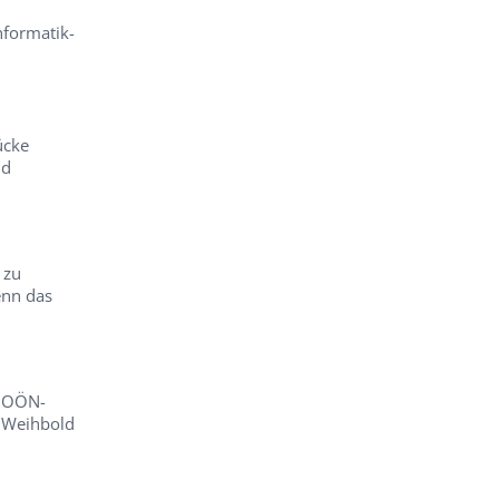
nformatik-
ücke
nd
 zu
nn das
– OÖN-
r Weihbold