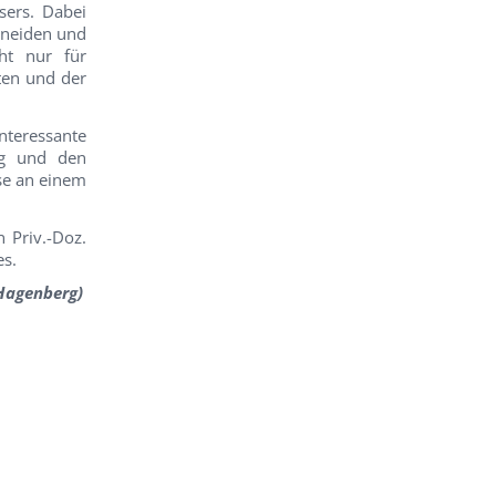
sers. Dabei
hneiden und
cht nur für
ten und der
nteressante
ng und den
sse an einem
n Priv.-Doz.
es.
 Hagenberg)