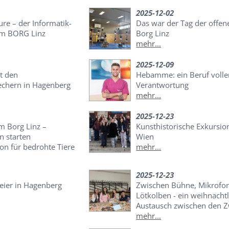
2025-12-02
re – der Informatik-
Das war der Tag der offe
m BORG Linz
Borg Linz
mehr...
2025-12-09
t den
Hebamme: ein Beruf volle
echern in Hagenberg
Verantwortung
mehr...
2025-12-23
im Borg Linz –
Kunsthistorische Exkursio
n starten
Wien
on für bedrohte Tiere
mehr...
2025-12-23
eier in Hagenberg
Zwischen Bühne, Mikrofo
Lötkolben - ein weihnachtl
Austausch zwischen den 
mehr...