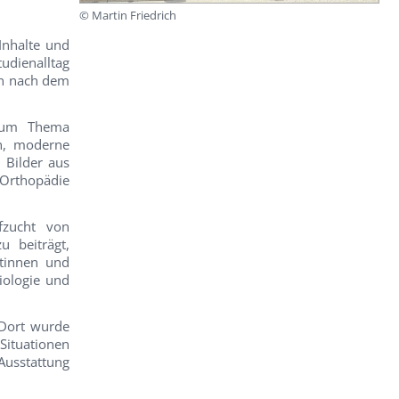
© Martin Friedrich
Inhalte und
tudienalltag
en nach dem
 zum Thema
en, moderne
 Bilder aus
 Orthopädie
fzucht von
u beiträgt,
ntinnen und
iologie und
 Dort wurde
ituationen
usstattung