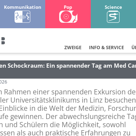
Kommunikation
Pop
Science
ZWEIGE
INFO & SERVICE
Ü
den Schockraum: Ein spannender Tag am Med C
2026
im Rahmen einer spannenden Exkursion d
er Universitätsklinikums in Linz besuche
e Einblicke in die Welt der Medizin, Forsch
fe gewinnen. Der abwechslungsreiche Ta
n und Schülern die Möglichkeit, sowohl
ssen als auch praktische Erfahrungen zu