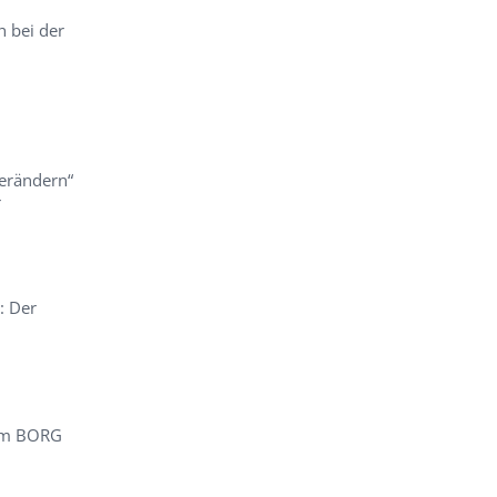
h bei der
erändern“
r
: Der
 am BORG