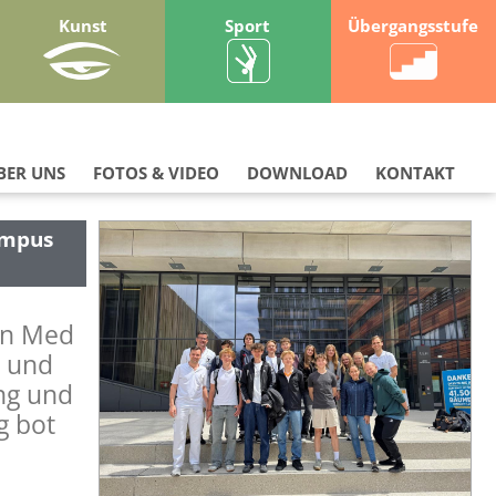
Kunst
Sport
Übergangsstufe
BER UNS
FOTOS & VIDEO
DOWNLOAD
KONTAKT
ampus
en Med
n und
ung und
g bot