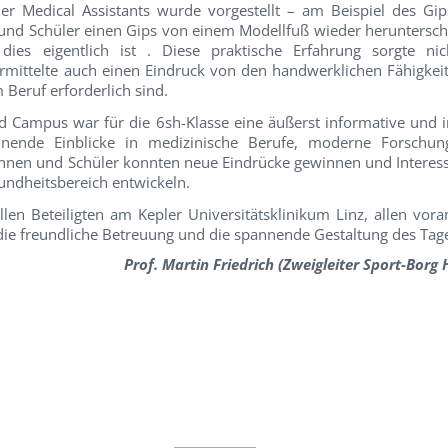
er Medical Assistants wurde vorgestellt – am Beispiel des Gip
 und Schüler einen Gips von einem Modellfuß wieder heruntersc
dies eigentlich ist . Diese praktische Erfahrung sorgte ni
rmittelte auch einen Eindruck von den handwerklichen Fähigkei
 Beruf erforderlich sind.
 Campus war für die 6sh-Klasse eine äußerst informative und i
nnende Einblicke in medizinische Berufe, moderne Forschu
lerinnen und Schüler konnten neue Eindrücke gewinnen und Intere
undheitsbereich entwickeln.
allen Beteiligten am Kepler Universitätsklinikum Linz, allen vora
 die freundliche Betreuung und die spannende Gestaltung des Tag
Prof. Martin Friedrich (Zweigleiter Sport-Borg