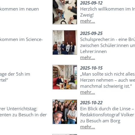
2025-09-12
llkommen im neuen
Herzlich willkommen im I
Zweig!
mehr...
2025-09-25
llkommen im Science-
Schulsprecher:in - eine Br
zwischen Schüler:innen u
Lehrer:innen
mehr...
2025-10-15
age der 5sh im
„Man sollte sich nicht alles
tel“
Herzen nehmen – auch we
manchmal schwierig ist.“
mehr...
2025-10-22
er Unterrichtstag:
Ein Blick durch die Linse 
enten zu Besuch in der
Redaktionsfotograf Volke
zu Besuch am Borg
mehr...