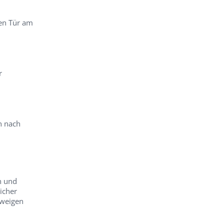
nen Tür am
r
n nach
n und
icher
Zweigen