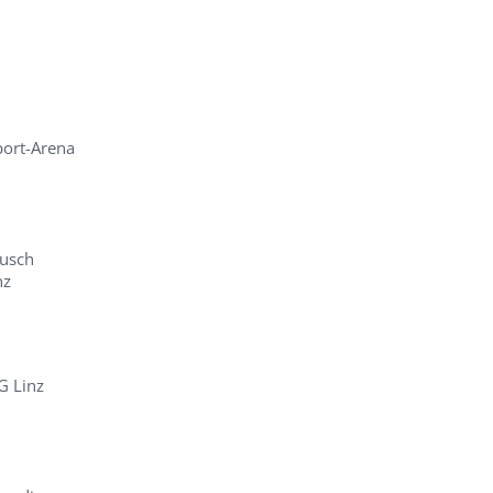
port-Arena
ausch
nz
G Linz