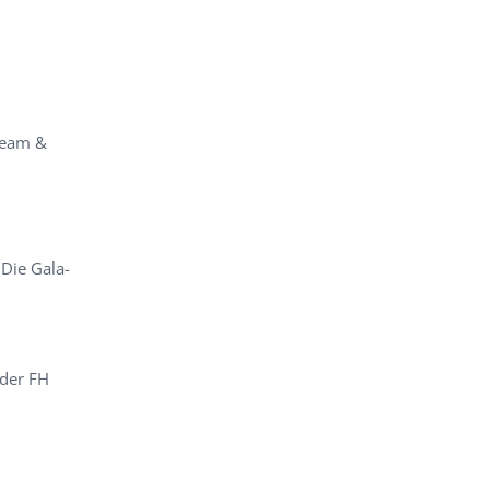
team &
…
Die Gala-
 der FH