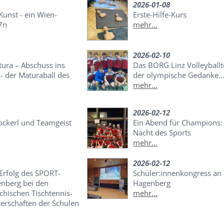
2026-01-08
 Kunst - ein Wien-
Erste-Hilfe-Kurs
7n
mehr...
2026-02-10
tura – Abschuss ins
Das BORG Linz Volleyball
- der Maturaball des
der olympische Gedanke
mehr...
2026-02-12
ockerl und Teamgeist
Ein Abend für Champions: 
Nacht des Sports
mehr...
2026-02-12
Erfolg des SPORT-
Schüler:innenkongress an
nberg bei den
Hagenberg
chischen Tischtennis-
mehr...
erschaften der Schulen