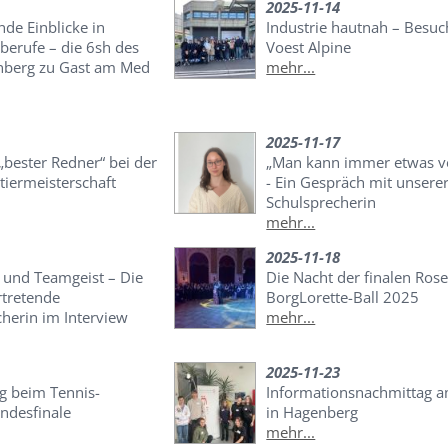
2025-11-14
de Einblicke in
Industrie hautnah – Besuc
berufe – die 6sh des
Voest Alpine
berg zu Gast am Med
mehr...
2025-11-17
bester Redner“ bei der
„Man kann immer etwas v
tiermeisterschaft
- Ein Gespräch mit unsere
Schulsprecherin
mehr...
2025-11-18
und Teamgeist – Die
Die Nacht der finalen Rose
rtretende
BorgLorette-Ball 2025
herin im Interview
mehr...
2025-11-23
lg beim Tennis-
Informationsnachmittag
ndesfinale
in Hagenberg
mehr...