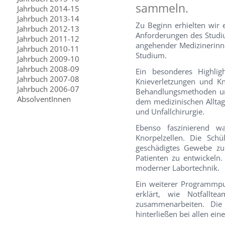
sammeln.
Jahrbuch 2014-15
Jahrbuch 2013-14
Zu Beginn erhielten wir
Jahrbuch 2012-13
Anforderungen des Studiu
Jahrbuch 2011-12
angehender Medizinerinne
Jahrbuch 2010-11
Studium.
Jahrbuch 2009-10
Jahrbuch 2008-09
Ein besonderes Highli
Jahrbuch 2007-08
Knieverletzungen und Kn
Jahrbuch 2006-07
Behandlungsmethoden und
AbsolventInnen
dem medizinischen Alltag
und Unfallchirurgie.
Ebenso faszinierend w
Knorpelzellen. Die Sch
geschädigtes Gewebe zu
Patienten zu entwickeln
moderner Labortechnik.
Ein weiterer Programmpu
erklärt, wie Notfallt
zusammenarbeiten. Die 
hinterließen bei allen ei