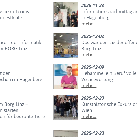
2025-11-23
lg beim Tennis-
Informationsnachmittag
ndesfinale
in Hagenberg
mehr...
2025-12-02
re – der Informatik-
Das war der Tag der offe
m BORG Linz
Borg Linz
mehr...
2025-12-09
t den
Hebamme: ein Beruf volle
echern in Hagenberg
Verantwortung
mehr...
2025-12-23
im Borg Linz –
Kunsthistorische Exkursio
n starten
Wien
on für bedrohte Tiere
mehr...
2025-12-23