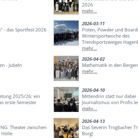
2026
mehr...
2026-03-11
h" - das Sportfest 2026
Pisten, Powder und Boards
Wintersportwoche des
Trendsportzweiges Hagen
mehr...
2026-04-02
en - Jubeln
Mathematik in den Berge
mehr...
2026-04-10
retung 2025/26: ein
Mittendrin statt nur dabei 
das erste Semester
Journalismus von Profis l
mehr...
2026-04-13
G: Theater zwischen
Das Severin Trogbacher T
 Hölle
Borg!