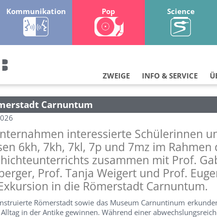
Kommunikation
Pop
Science
ZWEIGE
INFO & SERVICE
Ü
ömerstadt Carnuntum
2026
 unternahmen interessierte Schülerinnen u
ssen 6kh, 7kh, 7kl, 7p und 7mz im Rahmen 
chichteunterrichts zusammen mit Prof. Gab
rger, Prof. Tanja Weigert und Prof. Euge
 Exkursion in die Römerstadt Carnuntum.
konstruierte Römerstadt sowie das Museum Carnuntinum
erkunde
Alltag in der Antike gewinnen.
Während einer abwechslungsreic