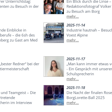
er Unterrichtstag:
Ein Blick durch die Linse 
enten zu Besuch in der
Redaktionsfotograf Volke
zu Besuch am Borg
mehr...
2025-11-14
de Einblicke in
Industrie hautnah – Besuc
berufe – die 6sh des
Voest Alpine
berg zu Gast am Med
mehr...
2025-11-17
bester Redner“ bei der
„Man kann immer etwas v
tiermeisterschaft
- Ein Gespräch mit unsere
Schulsprecherin
mehr...
2025-11-18
und Teamgeist – Die
Die Nacht der finalen Rose
rtretende
BorgLorette-Ball 2025
herin im Interview
mehr...