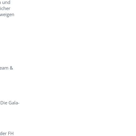
n und
icher
Zweigen
team &
…
Die Gala-
 der FH