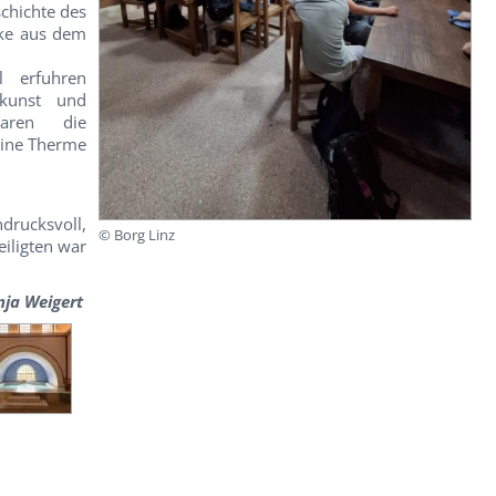
schichte des
cke aus dem
l erfuhren
ukunst und
waren die
eine Therme
ndrucksvoll,
© Borg Linz
eiligten war
nja Weigert