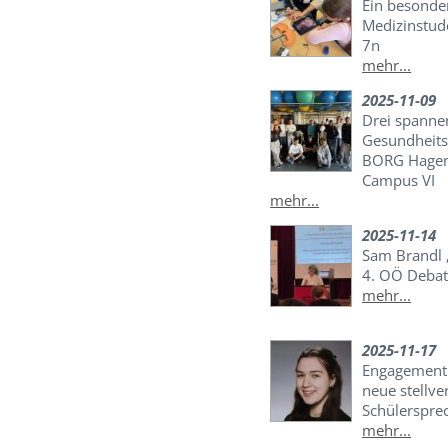
Ein besonder
Medizinstud
7n
mehr...
2025-11-09
Drei spannen
Gesundheits
BORG Hagen
Campus VI
mehr...
2025-11-14
Sam Brandl „
4. OÖ Debat
mehr...
2025-11-17
Engagement 
neue stellve
Schülersprec
mehr...