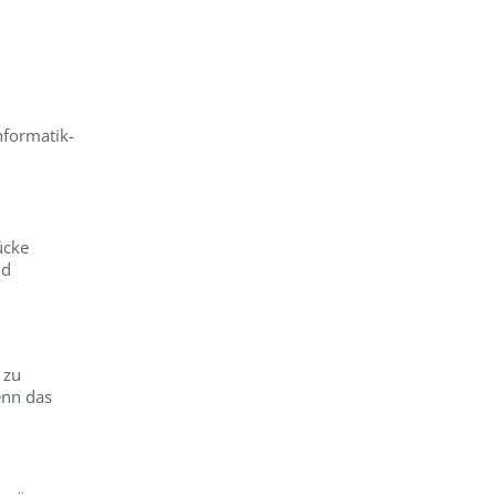
nformatik-
ücke
nd
 zu
nn das