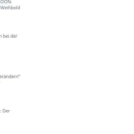
– OÖN-
r Weihbold
h bei der
erändern“
r
: Der