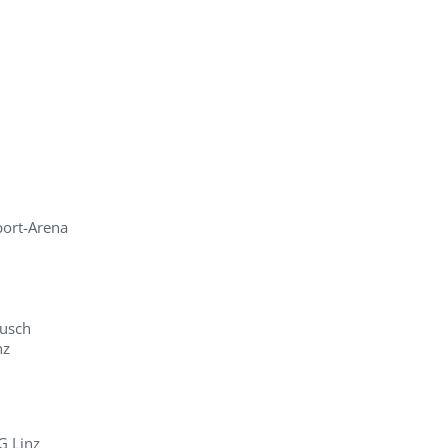
port-Arena
ausch
nz
G Linz