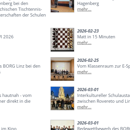
nberg bei den
Hagenberg
chischen Tischtennis-
mehr...
erschaften der Schulen
2026-02-23
WI 2026
Matt in 15 Minuten
mehr...
2026-02-25
as BORG Linz bei den
Vom Klassenraum zur E-S
s
mehr...
2026-03-01
s hautnah - vom
Interkultureller Schulaust
r direkt in die
zwischen Rovereto und Li
mehr...
2026-03-01
 im Kino
Redewettbewerb des BOR