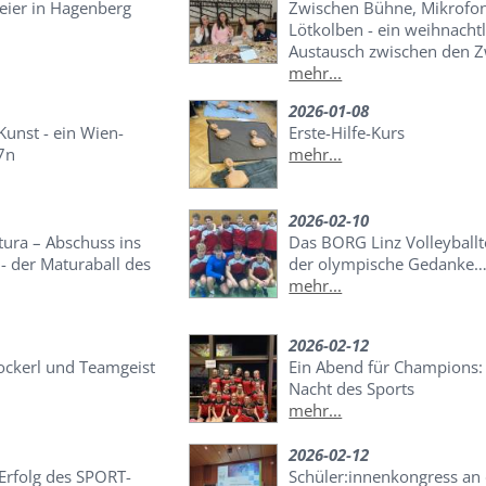
eier in Hagenberg
Zwischen Bühne, Mikrofo
Lötkolben - ein weihnachtl
Austausch zwischen den 
mehr...
2026-01-08
 Kunst - ein Wien-
Erste-Hilfe-Kurs
7n
mehr...
2026-02-10
tura – Abschuss ins
Das BORG Linz Volleyball
- der Maturaball des
der olympische Gedanke
mehr...
2026-02-12
ockerl und Teamgeist
Ein Abend für Champions: 
Nacht des Sports
mehr...
2026-02-12
Erfolg des SPORT-
Schüler:innenkongress an