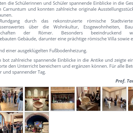
ten die Schülerinnen und
Schüler spannende Einblicke in die Ge
 in Carnuntum und
konnten zahlreiche originale Ausstellungsstü
taunen.
undgang durch das rekonstruierte römische Stadtvierte
ssenswertes über die Wohnkultur, Essgewohnheiten, Ba
nschaften der Römer. Besonders beeindruckend 
ebauten Gebäude, darunter eine prächtige römische Villa sowie 
und einer ausgeklügelten Fußbodenheizung.
bot zahlreiche spannende Einblicke in die Antike und zeigte
ei
orte den Unterricht bereichern und ergänzen können. Für
alle Bet
er und spannender Tag.
Prof. Ta