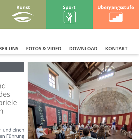
Kunst
Sport
Übergangsstufe
BER UNS
FOTOS & VIDEO
DOWNLOAD
KONTAKT
nd
des
riele
n
n und einen
hen Führung