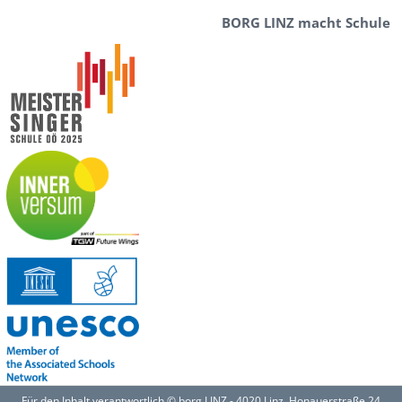
BORG LINZ macht Schule
Für den Inhalt verantwortlich © borg LINZ - 4020 Linz, Honauerstraße 24