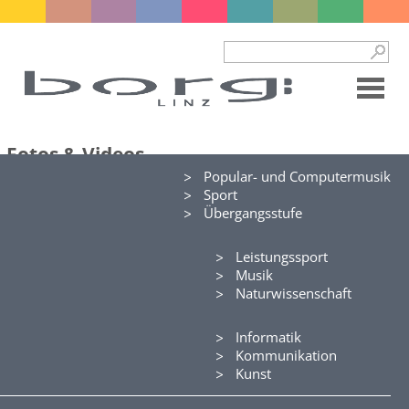
Fotos & Videos
Popular- und Computermusik
Klassenfotos ...
Sport
Übergangsstufe
Zweig-Galerien ...
Informatik
-
Kommunikation
-
Leistungssport
Kunst
-
Musik
Leistungssport
-
Naturwissenschaft
Musik
-
Naturwissenschaft
-
Informatik
Pop
-
Kommunikation
Sport Linz
-
Kunst
Sport Hagenberg
-