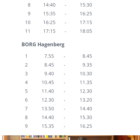
8
14:40
-
15:30
9
15:35
-
16:25
10
16:25
-
17:15
11
17:15
-
18:05
BORG Hagenberg
1
7.55
-
8.45
2
8.45
-
9.35
3
9.40
-
10.30
4
10.45
-
11.35
5
11.40
-
12.30
6
12.30
-
13.20
7
13.50
-
14.40
8
14.40
-
15.30
9
15.35
-
16.25