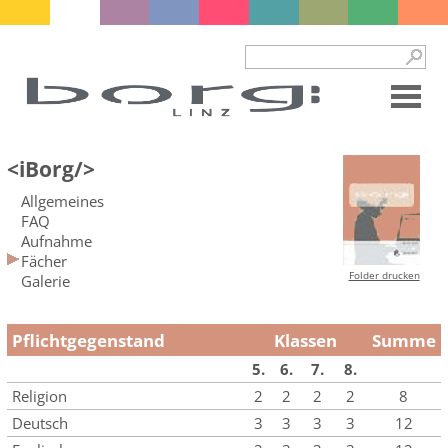
<iBorg/>
Allgemeines
FAQ
Aufnahme
Fächer
Folder drucken
Galerie
Pflichtgegenstand
Klassen
Summe
5.
6.
7.
8.
Religion
2
2
2
2
8
Deutsch
3
3
3
3
12