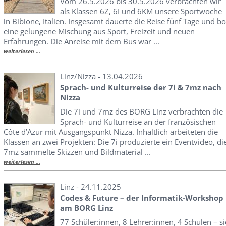
Vom 26.5.2026 bis 30.5.2026 verbrachten wir
als Klassen 6Z, 6I und 6KM unsere Sportwoche
in Bibione, Italien. Insgesamt dauerte die Reise fünf Tage und bo
eine gelungene Mischung aus Sport, Freizeit und neuen
Erfahrungen. Die Anreise mit dem Bus war ...
weiterlesen ...
Linz/Nizza - 13.04.2026
Sprach- und Kulturreise der 7i & 7mz nach
Nizza
Die 7i und 7mz des BORG Linz verbrachten die
Sprach- und Kulturreise an der französischen
Côte d’Azur mit Ausgangspunkt Nizza. Inhaltlich arbeiteten die
Klassen an zwei Projekten: Die 7i produzierte ein Eventvideo, di
7mz sammelte Skizzen und Bildmaterial ...
weiterlesen ...
Linz - 24.11.2025
Codes & Future – der Informatik-Workshop
am BORG Linz
77 Schüler:innen, 8 Lehrer:innen, 4 Schulen – si