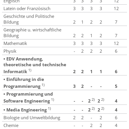
Englisch
3
3
3
3
12
Latein oder Französisch
3
3
3
3
12
Geschichte und Politische
Bildung
2
1
2
2
7
Geographie u. wirtschaftliche
Bildung
2
2
1
2
7
Mathematik
3
3
3
3
12
Physik
-
2
2
2
6
• EDV Anwendung,
theoretische und technische
1)
2
2
1
1
6
Informatik
• Einführung in die
1)
3
2
-
-
5
Programmierung
• Programmierung und
1)
2)
2)
-
-
4
Software Engineering
2
2
1)
2)
2)
-
-
4
• Media Engineering
2
2
Biologie und Umweltbildung
2
2
-
2
6
Chemie
-
-
2
2
4