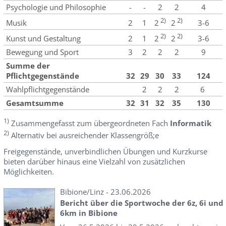
Psychologie und Philosophie
-
-
2
2
4
2)
2)
Musik
2
1
3-6
2
2
2)
2)
Kunst und Gestaltung
2
1
3-6
2
2
Bewegung und Sport
3
2
2
2
9
Summe der
Pflichtgegenstände
32
29
30
33
124
Wahlpflichtgegenstände
2
2
2
6
Gesamtsumme
32
31
32
35
130
1)
Zusammengefasst zum übergeordneten Fach
Informatik
2)
Alternativ bei ausreichender Klassengröß;e
Freigegenstände, unverbindlichen Übungen und Kurzkurse
bieten darüber hinaus eine Vielzahl von zusätzlichen
Möglichkeiten.
Bibione/Linz - 23.06.2026
Bericht über die Sportwoche der 6z, 6i und
6km in Bibione