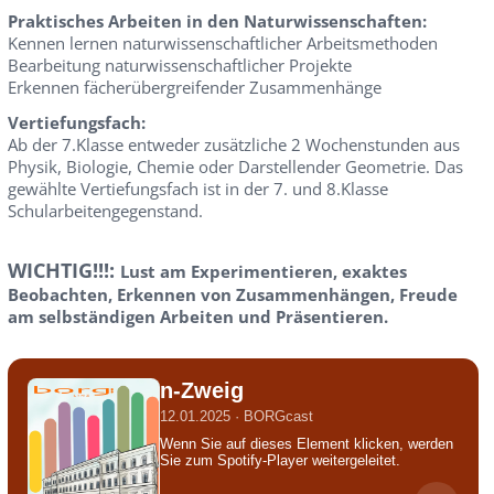
Praktisches Arbeiten in den Naturwissenschaften:
Kennen lernen naturwissenschaftlicher Arbeitsmethoden
Bearbeitung naturwissenschaftlicher Projekte
Erkennen fächerübergreifender Zusammenhänge
Vertiefungsfach:
Ab der 7.Klasse entweder zusätzliche 2 Wochenstunden aus
Physik, Biologie, Chemie oder Darstellender Geometrie. Das
gewählte Vertiefungsfach ist in der 7. und 8.Klasse
Schularbeitengegenstand.
WICHTIG!!!:
Lust am Experimentieren, exaktes
Beobachten, Erkennen von Zusammenhängen, Freude
am selbständigen Arbeiten und Präsentieren.
n-Zweig
12.01.2025 · BORGcast
Wenn Sie auf dieses Element klicken, werden
Sie zum Spotify-Player weitergeleitet.