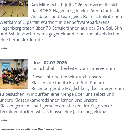
Am Mittwoch, 1. Juli 2026, verwandelte sich
das BORG Hagenberg in eine Arena für Kraft,
Ausdauer und Teamgeist. Beim schulinternen
Wettkampf „Spartan Warrior“ in der Softwareparkarena
Hagenberg traten über 70 Schüler:innen aus der 5sh, 5sl, 6kh
und 6sh in Zweierteams gegeneinander an und absolvierten
eine herausfordernde ...
mehr ...
Linz - 02.07.2026
Ein Schuljahr - begleitet vom Innerversum
Dieses Jahr hatten wir durch unsere
Klassenvorständin Frau Prof. Paquor-
Rosenberger die Möglichkeit, das Innerversum
zu besuchen. Wir durften eine Menge über uns selbst und
unsere Klassenkamerad:innen lernen und unsere
Klassengemeinschaft gemeinsam stärken. Im Zuge von 7
Terminen durften wir als Klasse eine Jahresbegleitung ...
mehr ...
weitere Chronik Artikel anzeigen ...