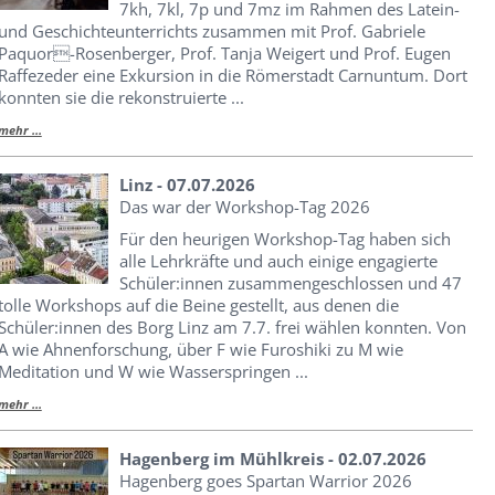
7kh, 7kl, 7p und 7mz im Rahmen des Latein-
und Geschichteunterrichts zusammen mit Prof. Gabriele
Paquor-Rosenberger, Prof. Tanja Weigert und Prof. Eugen
Raffezeder eine Exkursion in die Römerstadt Carnuntum. Dort
konnten sie die rekonstruierte ...
mehr ...
Linz - 07.07.2026
Das war der Workshop-Tag 2026
Für den heurigen Workshop-Tag haben sich
alle Lehrkräfte und auch einige engagierte
Schüler:innen zusammengeschlossen und 47
tolle Workshops auf die Beine gestellt, aus denen die
Schüler:innen des Borg Linz am 7.7. frei wählen konnten. Von
A wie Ahnenforschung, über F wie Furoshiki zu M wie
Meditation und W wie Wasserspringen ...
mehr ...
Hagenberg im Mühlkreis - 02.07.2026
Hagenberg goes Spartan Warrior 2026