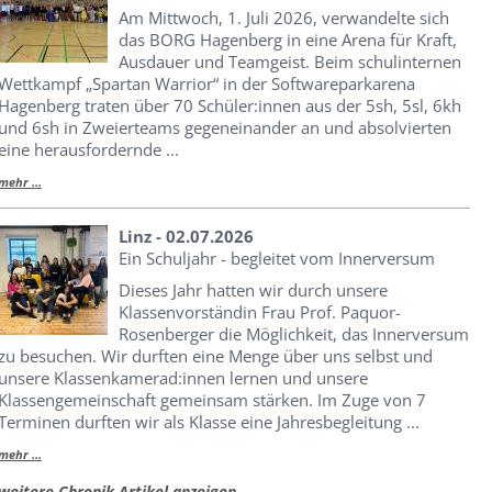
Am Mittwoch, 1. Juli 2026, verwandelte sich
das BORG Hagenberg in eine Arena für Kraft,
Ausdauer und Teamgeist. Beim schulinternen
Wettkampf „Spartan Warrior“ in der Softwareparkarena
Hagenberg traten über 70 Schüler:innen aus der 5sh, 5sl, 6kh
und 6sh in Zweierteams gegeneinander an und absolvierten
eine herausfordernde ...
mehr ...
Linz - 02.07.2026
Ein Schuljahr - begleitet vom Innerversum
Dieses Jahr hatten wir durch unsere
Klassenvorständin Frau Prof. Paquor-
Rosenberger die Möglichkeit, das Innerversum
zu besuchen. Wir durften eine Menge über uns selbst und
unsere Klassenkamerad:innen lernen und unsere
Klassengemeinschaft gemeinsam stärken. Im Zuge von 7
Terminen durften wir als Klasse eine Jahresbegleitung ...
mehr ...
weitere Chronik Artikel anzeigen ...