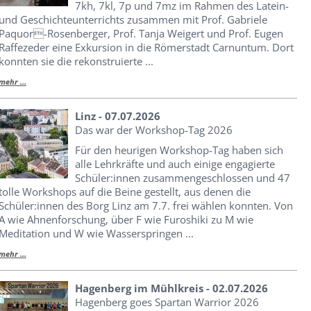
7kh, 7kl, 7p und 7mz im Rahmen des Latein-
und Geschichteunterrichts zusammen mit Prof. Gabriele
Paquor-Rosenberger, Prof. Tanja Weigert und Prof. Eugen
Raffezeder eine Exkursion in die Römerstadt Carnuntum. Dort
konnten sie die rekonstruierte ...
mehr ...
Linz - 07.07.2026
Das war der Workshop-Tag 2026
Für den heurigen Workshop-Tag haben sich
alle Lehrkräfte und auch einige engagierte
Schüler:innen zusammengeschlossen und 47
tolle Workshops auf die Beine gestellt, aus denen die
Schüler:innen des Borg Linz am 7.7. frei wählen konnten. Von
A wie Ahnenforschung, über F wie Furoshiki zu M wie
Meditation und W wie Wasserspringen ...
mehr ...
Hagenberg im Mühlkreis - 02.07.2026
Hagenberg goes Spartan Warrior 2026