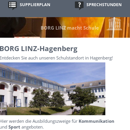
SUPPLIERPLAN
SPRECHSTUNDEN
BORG LINZ macht Schule
BORG LINZ-Hagenberg
Entdecken Sie auch unseren Schulstandort in Hagenberg!
Hier werden die Ausbildungszweige für
Kommunikation
und
Sport
angeboten.