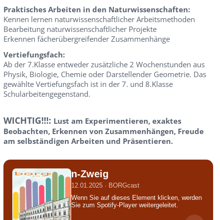
Praktisches Arbeiten in den Naturwissenschaften:
Kennen lernen naturwissenschaftlicher Arbeitsmethoden
Bearbeitung naturwissenschaftlicher Projekte
Erkennen fächerübergreifender Zusammenhänge
Vertiefungsfach:
Ab der 7.Klasse entweder zusätzliche 2 Wochenstunden aus
Physik, Biologie, Chemie oder Darstellender Geometrie. Das
gewählte Vertiefungsfach ist in der 7. und 8.Klasse
Schularbeitengegenstand.
WICHTIG!!!:
Lust am Experimentieren, exaktes
Beobachten, Erkennen von Zusammenhängen, Freude
am selbständigen Arbeiten und Präsentieren.
n-Zweig
12.01.2025 · BORGcast
Wenn Sie auf dieses Element klicken, werden
Sie zum Spotify-Player weitergeleitet.