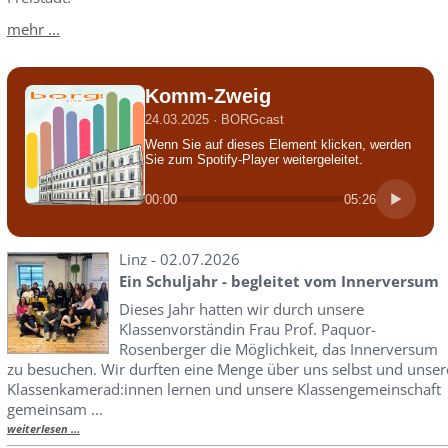
mehr ...
Komm-Zweig
24.03.2025 · BORGcast
Wenn Sie auf dieses Element klicken, werden
Sie zum Spotify-Player weitergeleitet.
00:00
05:26
Linz - 02.07.2026
Ein Schuljahr - begleitet vom Innerversum
Dieses Jahr hatten wir durch unsere
Klassenvorständin Frau Prof. Paquor-
Rosenberger die Möglichkeit, das Innerversum
zu besuchen. Wir durften eine Menge über uns selbst und unser
Klassenkamerad:innen lernen und unsere Klassengemeinschaft
gemeinsam ...
weiterlesen ...