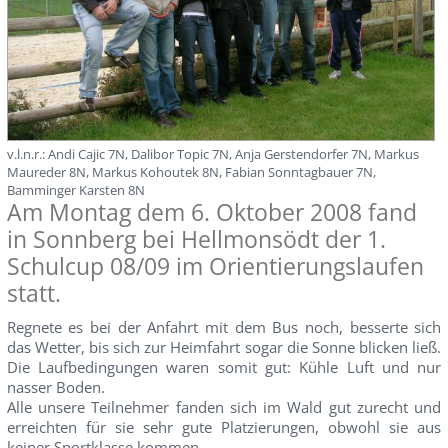
v.l.n.r.: Andi Cajic 7N, Dalibor Topic 7N, Anja Gerstendorfer 7N, Markus
Maureder 8N, Markus Kohoutek 8N, Fabian Sonntagbauer 7N,
Bamminger Karsten 8N
Am Montag dem 6. Oktober 2008 fand
in Sonnberg bei Hellmonsödt der 1.
Schulcup 08/09 im Orientierungslaufen
statt.
Regnete es bei der Anfahrt mit dem Bus noch, besserte sich
das Wetter, bis sich zur Heimfahrt sogar die Sonne blicken ließ.
Die Laufbedingungen waren somit gut: Kühle Luft und nur
nasser Boden.
Alle unsere Teilnehmer fanden sich im Wald gut zurecht und
erreichten für sie sehr gute Platzierungen, obwohl sie aus
keiner Sportklasse kommen.