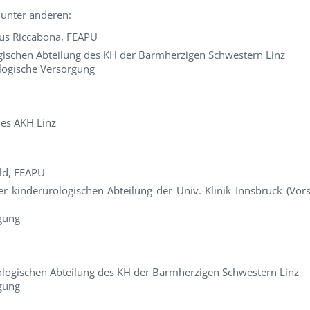
unter anderen:
cus Riccabona, FEAPU
gischen Abteilung des KH der Barmherzigen Schwestern Linz
ologische Versorgung
des AKH Linz
e
ald, FEAPU
der kinderurologischen Abteilung der Univ.-Klinik Innsbruck (Vor
gung
ologischen Abteilung des KH der Barmherzigen Schwestern Linz
gung