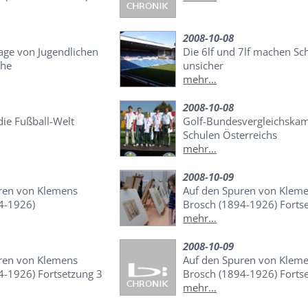
2008-10-08
sage von Jugendlichen
Die 6lf und 7lf machen Sc
che
unsicher
mehr...
2008-10-08
 die Fußball-Welt
Golf-Bundesvergleichskam
Schulen Österreichs
mehr...
2008-10-09
ren von Klemens
Auf den Spuren von Klem
4-1926)
Brosch (1894-1926) Forts
mehr...
2008-10-09
ren von Klemens
Auf den Spuren von Klem
4-1926) Fortsetzung 3
Brosch (1894-1926) Forts
mehr...