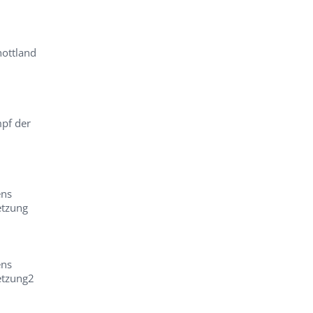
hottland
pf der
ens
etzung
ens
etzung2