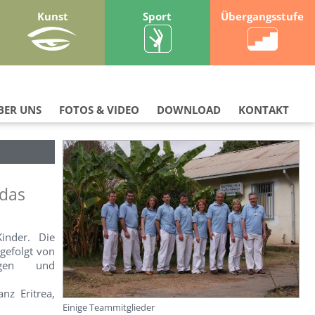
Kunst
Sport
Übergangsstufe
BER UNS
FOTOS & VIDEO
DOWNLOAD
KONTAKT
 das
Kinder. Die
gefolgt von
ngen und
nz Eritrea,
Einige Teammitglieder