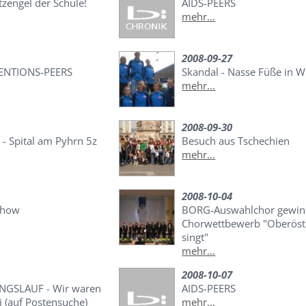
tzengel der Schule!
AIDS-PEERS
mehr...
2008-09-27
ENTIONS-PEERS
Skandal - Nasse Füße in W
mehr...
2008-09-30
 - Spital am Pyhrn 5z
Besuch aus Tschechien
mehr...
2008-10-04
Show
BORG-Auswahlchor gewin
Chorwettbewerb "Oberöst
singt"
mehr...
2008-10-07
NGSLAUF - Wir waren
AIDS-PEERS
 (auf Postensuche)
mehr...