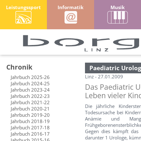
Leistungssport
Informatik
Musik
Chronik
Paediatric Urolo
Linz - 27.01.2009
Jahrbuch 2025-26
Jahrbuch 2024-25
Das Paediatric U
Jahrbuch 2023-24
Leben vieler Kin
Jahrbuch 2022-23
Jahrbuch 2021-22
Die jährliche Kinderste
Jahrbuch 2020-21
Todesursache bei Kindern
Jahrbuch 2019-20
Anämie und Mangel
Jahrbuch 2018-19
Frühgeborenensterblichke
Jahrbuch 2017-18
Gegen dies kämpft das w
Jahrbuch 2016-17
darunter 1 Urologe, kümm
Jahrbuch 2015-16