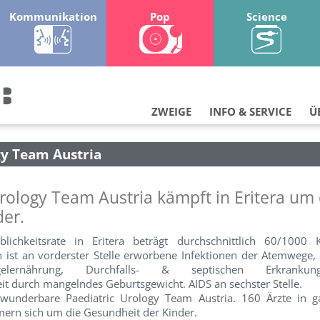
Kommunikation
Pop
Science
ZWEIGE
INFO & SERVICE
Ü
gy Team Austria
rology Team Austria kämpft in Eritera um
der.
rblichkeitsrate in Eritera beträgt durchschnittlich 60/1000 
 ist an vorderster Stelle erworbene Infektionen der Atemwege, 
ernährung, Durchfalls- & septischen Erkranku
it durch mangelndes Geburtsgewicht. AIDS an sechster Stelle.
underbare Paediatric Urology Team Austria. 160 Ärzte in ga
ern sich um die Gesundheit der Kinder.