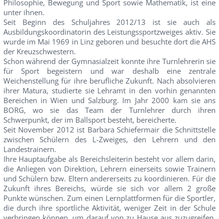
Philosophie, Bewegung und Sport sowie Mathematik, ist eine
unter ihnen.
Seit Beginn des Schuljahres 2012/13 ist sie auch als
Ausbildungskoordinatorin des Leistungssportzweiges aktiv. Sie
wurde im Mai 1969 in Linz geboren und besuchte dort die AHS
der Kreuzschwestern.
Schon während der Gymnasialzeit konnte ihre Turnlehrerin sie
für Sport begeistern und war deshalb eine zentrale
Weichenstellung für ihre berufliche Zukunft. Nach absolvieren
ihrer Matura, studierte sie Lehramt in den vorhin genannten
Bereichen in Wien und Salzburg. Im Jahr 2000 kam sie ans
BORG, wo sie das Team der Turnlehrer durch ihren
Schwerpunkt, der im Ballsport besteht, bereicherte.
Seit November 2012 ist Barbara Schiefermair die Schnittstelle
zwischen Schülern des L-Zweiges, den Lehrern und den
Landestrainern.
Ihre Hauptaufgabe als Bereichsleiterin besteht vor allem darin,
die Anliegen von Direktion, Lehrern einerseits sowie Trainern
und Schülern bzw. Eltern andererseits zu koordinieren. Für die
Zukunft ihres Bereichs, würde sie sich vor allem 2 große
Punkte wünschen. Zum einen Lernplattformen für die Sportler,
die durch ihre sportliche Aktivität, weniger Zeit in der Schule
verbringen können, um darauf von zu Hause aus zuzugreifen.