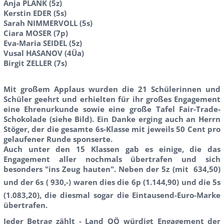
Anja PLANK (5z)
Kerstin EDER (5s)
Sarah NIMMERVOLL (5s)
Ciara MOSER (7p)
Eva-Maria SEIDEL (5z)
Vusal HASANOV (4Üa)
Birgit ZELLER (7s)
Mit großem Applaus wurden die 21 Schülerinnen und
Schüler geehrt und erhielten für ihr großes Engagement
eine Ehrenurkunde sowie eine große Tafel Fair-Trade-
Schokolade (siehe Bild). Ein Danke erging auch an Herrn
Stöger, der die gesamte 6s-Klasse mit jeweils 50 Cent pro
gelaufener Runde sponserte.
Auch unter den 15 Klassen gab es einige, die das
Engagement aller nochmals übertrafen und sich
besonders "ins Zeug hauten". Neben der 5z (mit  634,50)
und der 6s ( 930,-) waren dies die 6p (1.144,90) und die 5s
(1.083,20), die diesmal sogar die Eintausend-Euro-Marke
übertrafen.
Jeder Betrag zählt - Land OÖ würdigt Engagement der