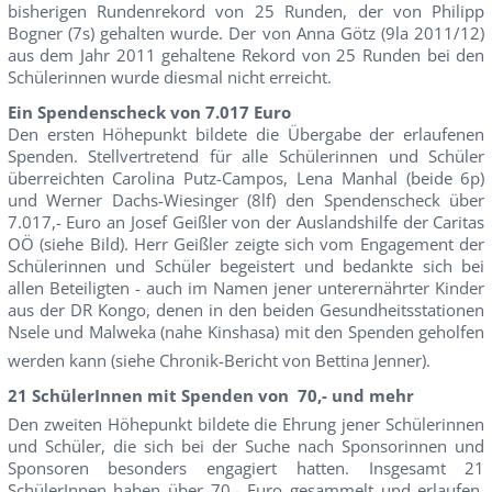
bisherigen Rundenrekord von 25 Runden, der von Philipp
Bogner (7s) gehalten wurde. Der von Anna Götz (9la 2011/12)
aus dem Jahr 2011 gehaltene Rekord von 25 Runden bei den
Schülerinnen wurde diesmal nicht erreicht.
Ein Spendenscheck von 7.017 Euro
Den ersten Höhepunkt bildete die Übergabe der erlaufenen
Spenden. Stellvertretend für alle Schülerinnen und Schüler
überreichten Carolina Putz-Campos, Lena Manhal (beide 6p)
und Werner Dachs-Wiesinger (8lf) den Spendenscheck über
7.017,- Euro an Josef Geißler von der Auslandshilfe der Caritas
OÖ (siehe Bild). Herr Geißler zeigte sich vom Engagement der
Schülerinnen und Schüler begeistert und bedankte sich bei
allen Beteiligten - auch im Namen jener unterernährter Kinder
aus der DR Kongo, denen in den beiden Gesundheitsstationen
Nsele und Malweka (nahe Kinshasa) mit den Spenden geholfen
werden kann (siehe Chronik-Bericht von Bettina Jenner).
21 SchülerInnen mit Spenden von  70,- und mehr
Den zweiten Höhepunkt bildete die Ehrung jener Schülerinnen
und Schüler, die sich bei der Suche nach Sponsorinnen und
Sponsoren besonders engagiert hatten. Insgesamt 21
SchülerInnen haben über 70,- Euro gesammelt und erlaufen.