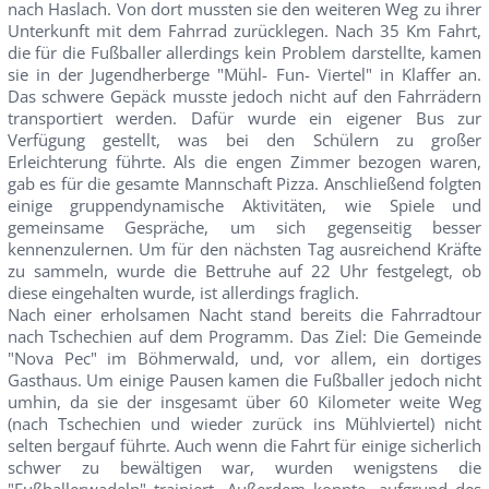
nach Haslach. Von dort mussten sie den weiteren Weg zu ihrer
Unterkunft mit dem Fahrrad zurücklegen. Nach 35 Km Fahrt,
die für die Fußballer allerdings kein Problem darstellte, kamen
sie in der Jugendherberge "Mühl- Fun- Viertel" in Klaffer an.
Das schwere Gepäck musste jedoch nicht auf den Fahrrädern
transportiert werden. Dafür wurde ein eigener Bus zur
Verfügung gestellt, was bei den Schülern zu großer
Erleichterung führte. Als die engen Zimmer bezogen waren,
gab es für die gesamte Mannschaft Pizza. Anschließend folgten
einige gruppendynamische Aktivitäten, wie Spiele und
gemeinsame Gespräche, um sich gegenseitig besser
kennenzulernen. Um für den nächsten Tag ausreichend Kräfte
zu sammeln, wurde die Bettruhe auf 22 Uhr festgelegt, ob
diese eingehalten wurde, ist allerdings fraglich.
Nach einer erholsamen Nacht stand bereits die Fahrradtour
nach Tschechien auf dem Programm. Das Ziel: Die Gemeinde
"Nova Pec" im Böhmerwald, und, vor allem, ein dortiges
Gasthaus. Um einige Pausen kamen die Fußballer jedoch nicht
umhin, da sie der insgesamt über 60 Kilometer weite Weg
(nach Tschechien und wieder zurück ins Mühlviertel) nicht
selten bergauf führte. Auch wenn die Fahrt für einige sicherlich
schwer zu bewältigen war, wurden wenigstens die