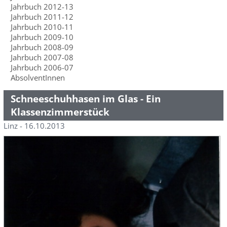
Jahrbuch 2012-13
Jahrbuch 2011-12
Jahrbuch 2010-11
Jahrbuch 2009-10
Jahrbuch 2008-09
Jahrbuch 2007-08
Jahrbuch 2006-07
AbsolventInnen
Schneeschuhhasen im Glas - Ein
Klassenzimmerstück
Linz - 16.10.2013