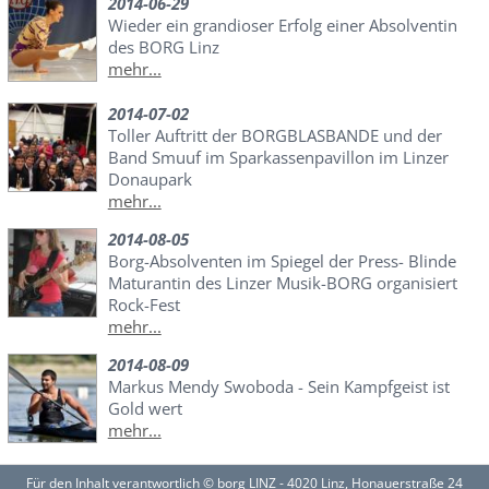
2014-06-29
Wieder ein grandioser Erfolg einer Absolventin
des BORG Linz
mehr...
2014-07-02
Toller Auftritt der BORGBLASBANDE und der
Band Smuuf im Sparkassenpavillon im Linzer
Donaupark
mehr...
2014-08-05
Borg-Absolventen im Spiegel der Press- Blinde
Maturantin des Linzer Musik-BORG organisiert
Rock-Fest
mehr...
2014-08-09
Markus Mendy Swoboda - Sein Kampfgeist ist
Gold wert
mehr...
Für den Inhalt verantwortlich © borg LINZ - 4020 Linz, Honauerstraße 24