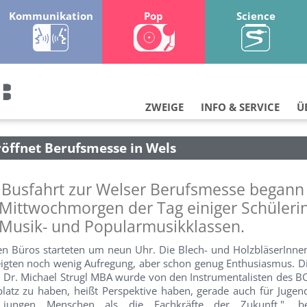
Kommunikation
Pop
Science
ZWEIGE
INFO & SERVICE
Ü
öffnet Berufsmesse in Wels
n Busfahrt zur Welser Berufsmesse begann
Mittwochmorgen der Tag einiger Schüleri
 Musik- und Popularmusikklassen.
en Büros starteten um neun Uhr. Die Blech- und HolzbläserInnen
eigten noch wenig Aufregung, aber schon genug Enthusiasmus. D
. Dr. Michael Strugl MBA wurde von den Instrumentalisten des BO
latz zu haben, heißt Perspektive haben, gerade auch für Jugend
jungen Menschen als die Fachkräfte der Zukunft.", b