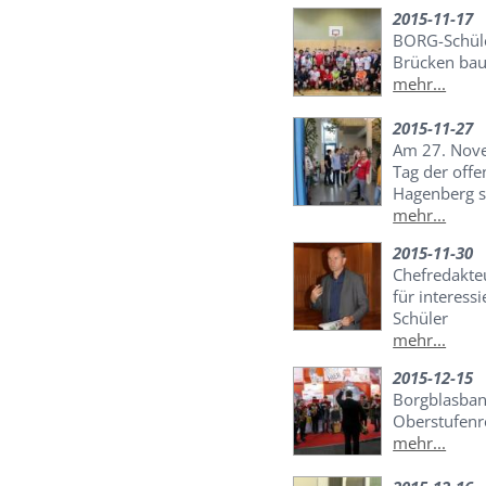
2015-11-17
BORG-Schüle
Brücken bau
mehr...
2015-11-27
Am 27. Nov
Tag der off
Hagenberg st
mehr...
2015-11-30
Chefredakte
für interess
Schüler
mehr...
2015-12-15
Borgblasban
Oberstufen
mehr...