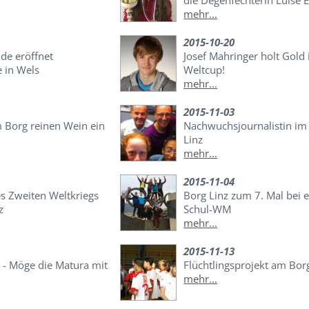
die Degenfechterin Luise 
mehr...
2015-10-20
de eröffnet
Josef Mahringer holt Gold
 in Wels
Weltcup!
mehr...
2015-11-03
 Borg reinen Wein ein
Nachwuchsjournalistin i
Linz
mehr...
2015-11-04
es Zweiten Weltkriegs
Borg Linz zum 7. Mal bei e
z
Schul-WM
mehr...
2015-11-13
- Möge die Matura mit
Flüchtlingsprojekt am Bor
mehr...