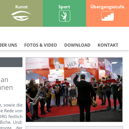
Kunst
Sport
Übergangsstufe
BER UNS
FOTOS & VIDEO
DOWNLOAD
KONTAKT
 an
nnen
, sowie die
ie Rede von
RG festlich
liche. Und:
etonte der