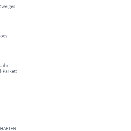
Zweiges
goes
, ihr
l-Parkett
CHAFTEN