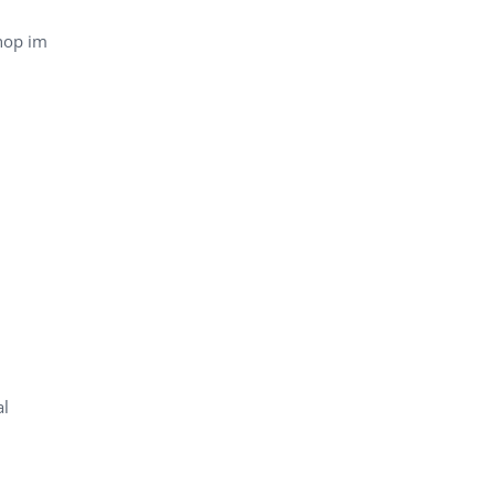
hop im
al