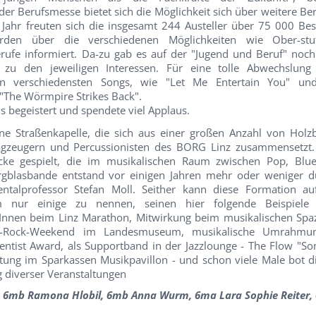
 der Berufsmesse bietet sich die Möglichkeit sich über weitere B
 Jahr freuten sich die insgesamt 244 Austeller über 75 000 Be
den über die verschiedenen Möglichkeiten wie Ober-stuf
rufe informiert. Da-zu gab es auf der "Jugend und Beruf" noch 
 zu den jeweiligen Interessen. Für eine tolle Abwechslung
en verschiedensten Songs, wie "Let Me Entertain You" u
 "The Wörmpire Strikes Back".
 begeistert und spendete viel Applaus.
ine Straßenkapelle, die sich aus einer großen Anzahl von Holz
lagzeugern und Percussionisten des BORG Linz zusammensetzt
cke gespielt, die im musikalischen Raum zwischen Pop, Blu
orgblasbande entstand vor einigen Jahren mehr oder weniger du
ntalprofessor Stefan Moll. Seither kann diese Formation au
Um nur einige zu nennen, seinen hier folgende Beispiele 
rInnen beim Linz Marathon, Mitwirkung beim musikalischen Spa
Pop-Rock-Weekend im Landesmuseum, musikalische Umrahmu
entist Award, als Supportband in der Jazzlounge - The Flow "So
tung im Sparkassen Musikpavillon - und schon viele Male bot d
diverser Veranstaltungen
, 6mb Ramona Hlobil, 6mb Anna Wurm, 6ma Lara Sophie Reiter,