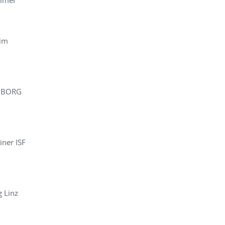
Elmer
 im
m BORG
iner ISF
g Linz