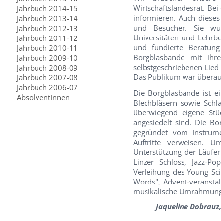
Wirtschaftslandesrat. Bei
Jahrbuch 2014-15
informieren. Auch dieses
Jahrbuch 2013-14
und Besucher. Sie wur
Jahrbuch 2012-13
Universitäten und Lehrbe
Jahrbuch 2011-12
und fundierte Beratung
Jahrbuch 2010-11
Borgblasbande mit ihr
Jahrbuch 2009-10
selbstgeschriebenen Lied
Jahrbuch 2008-09
Das Publikum war überaus
Jahrbuch 2007-08
Jahrbuch 2006-07
Die Borgblasbande ist e
AbsolventInnen
Blechbläsern sowie Sch
überwiegend eigene Stü
angesiedelt sind. Die B
gegründet vom Instrume
Auftritte verweisen. 
Unterstützung der Läufe
Linzer Schloss, Jazz-
Verleihung des Young Sci
Words", Advent-veranstal
musikalische Umrahmung 
Jaqueline Dobrauz