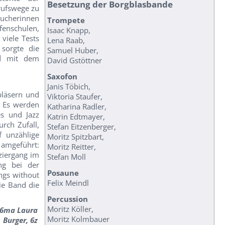
Besetzung der Borgblasbande
erufswege zu
sucherinnen
Trompete
enschulen,
Isaac Knapp,
viele Tests
Lena Raab,
 sorgte die
Samuel Huber,
nd mit dem
David Gstöttner
Saxofon
Janis Töbich,
bläsern und
Viktoria Staufer,
. Es werden
Katharina Radler,
es und Jazz
Katrin Edtmayer,
rch Zufall,
Stefan Eitzenberger,
f unzählige
Moritz Spitzbart,
amgeführt:
Moritz Reitter,
ziergang im
Stefan Moll
ng bei der
Posaune
ngs without
Felix Meindl
ie Band die
Percussion
Moritz Köller,
 6ma Laura
Moritz Kolmbauer
Burger, 6z