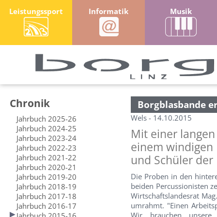
Leistungssport
Informatik
Musik
Chronik
Borgblasbande er
Wels - 14.10.2015
Jahrbuch 2025-26
Jahrbuch 2024-25
Mit einer lange
Jahrbuch 2023-24
einem windigen 
Jahrbuch 2022-23
Jahrbuch 2021-22
und Schüler der
Jahrbuch 2020-21
Die Proben in den hinter
Jahrbuch 2019-20
beiden Percussionisten z
Jahrbuch 2018-19
Wirtschaftslandesrat Mag
Jahrbuch 2017-18
umrahmt. "Einen Arbeitsp
Jahrbuch 2016-17
Wir brauchen unsere 
Jahrbuch 2015-16