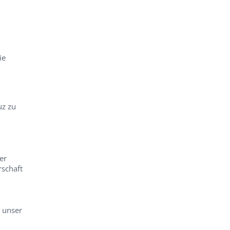
ie
uz zu
er
schaft
t unser