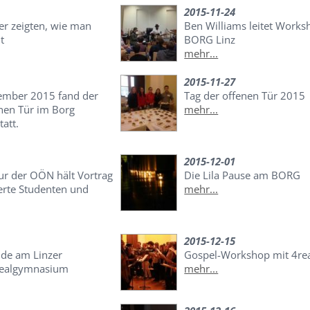
2015-11-24
r zeigten, wie man
Ben Williams leitet Works
t
BORG Linz
mehr...
2015-11-27
ember 2015 fand der
Tag der offenen Tür 2015
enen Tür im Borg
mehr...
att.
2015-12-01
ur der OÖN hält Vortrag
Die Lila Pause am BORG
ierte Studenten und
mehr...
2015-12-15
de am Linzer
Gospel-Workshop mit 4re
realgymnasium
mehr...