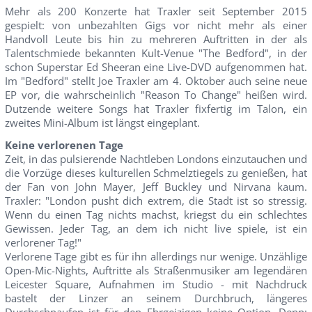
Mehr als 200 Konzerte hat Traxler seit September 2015
gespielt: von unbezahlten Gigs vor nicht mehr als einer
Handvoll Leute bis hin zu mehreren Auftritten in der als
Talentschmiede bekannten Kult-Venue "The Bedford", in der
schon Superstar Ed Sheeran eine Live-DVD aufgenommen hat.
Im "Bedford" stellt Joe Traxler am 4. Oktober auch seine neue
EP vor, die wahrscheinlich "Reason To Change" heißen wird.
Dutzende weitere Songs hat Traxler fixfertig im Talon, ein
zweites Mini-Album ist längst eingeplant.
Keine verlorenen Tage
Zeit, in das pulsierende Nachtleben Londons einzutauchen und
die Vorzüge dieses kulturellen Schmelztiegels zu genießen, hat
der Fan von John Mayer, Jeff Buckley und Nirvana kaum.
Traxler: "London pusht dich extrem, die Stadt ist so stressig.
Wenn du einen Tag nichts machst, kriegst du ein schlechtes
Gewissen. Jeder Tag, an dem ich nicht live spiele, ist ein
verlorener Tag!"
Verlorene Tage gibt es für ihn allerdings nur wenige. Unzählige
Open-Mic-Nights, Auftritte als Straßenmusiker am legendären
Leicester Square, Aufnahmen im Studio - mit Nachdruck
bastelt der Linzer an seinem Durchbruch, längeres
Durchschnaufen ist für den Ehrgeizigen keine Option. Denn: