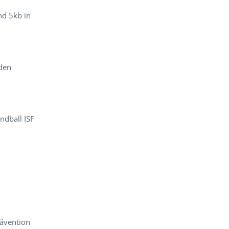
nd 5kb in
den
ndball ISF
rävention