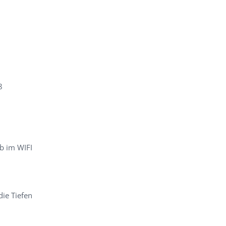
8
b im WIFI
die Tiefen