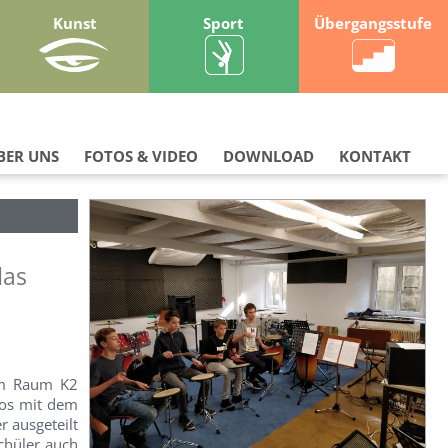
Kunst
Sport
Übergangsstufe
BER UNS
FOTOS & VIDEO
DOWNLOAD
KONTAKT
das
 Im Raum K2
los mit dem
 ausgeteilt
chüler auch