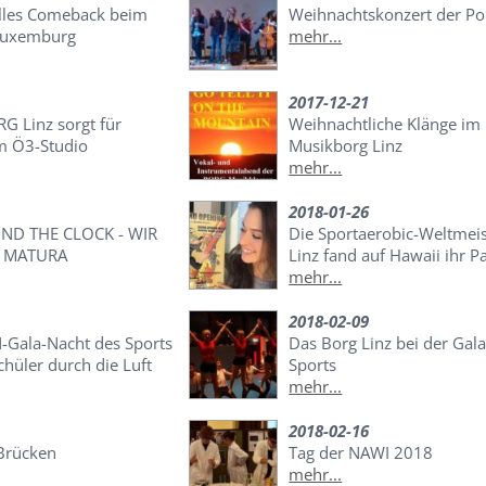
lles Comeback beim
Weihnachtskonzert der Po
Luxemburg
mehr...
2017-12-21
G Linz sorgt für
Weihnachtliche Klänge im
m Ö3-Studio
Musikborg Linz
mehr...
2018-01-26
D THE CLOCK - WIR
Die Sportaerobic-Weltmeis
E MATURA
Linz fand auf Hawaii ihr P
mehr...
2018-02-09
-Gala-Nacht des Sports
Das Borg Linz bei der Gal
Schüler durch die Luft
Sports
mehr...
2018-02-16
Brücken
Tag der NAWI 2018
mehr...