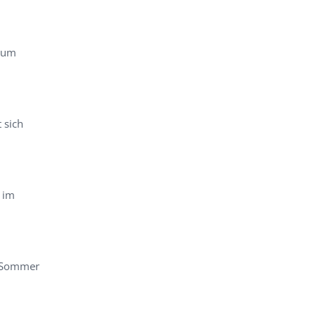
rum
 sich
 im
m Sommer