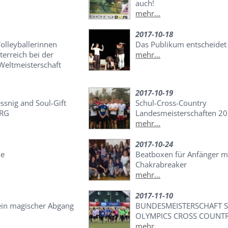
auch!
mehr...
2017-10-18
olleyballerinnen
Das Publikum entscheidet
terreich bei der
mehr...
Weltmeisterschaft
2017-10-19
ssnig and Soul-Gift
Schul-Cross-Country
ORG
Landesmeisterschaften 2
mehr...
2017-10-24
le
Beatboxen für Anfänger m
Chakrabreaker
mehr...
2017-11-10
ein magischer Abgang
BUNDESMEISTERSCHAFT 
OLYMPICS CROSS COUNT
mehr...