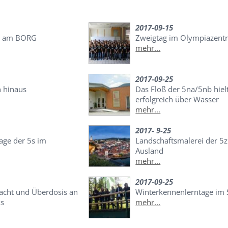
2017-09-15
e am BORG
Zweigtag im Olympiazent
mehr...
2017-09-25
h hinaus
Das Floß der 5na/5nb hielt
erfolgreich über Wasser
mehr...
2017- 9-25
age der 5s im
Landschaftsmalerei der 5z
Ausland
mehr...
2017-09-25
Nacht und Überdosis an
Winterkennenlerntage i
ks
mehr...