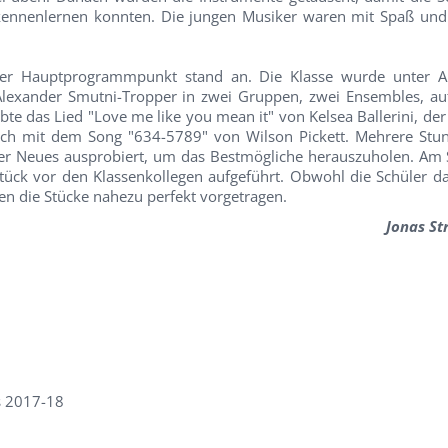
kennenlernen konnten. Die jungen Musiker waren mit Spaß un
er Hauptprogrammpunkt stand an. Die Klasse wurde unter Au
lexander Smutni-Tropper in zwei Gruppen, zwei Ensembles, aufg
e das Lied "Love me like you mean it" von Kelsea Ballerini, der
 sich mit dem Song "634-5789" von Wilson Pickett. Mehrere St
r Neues ausprobiert, um das Bestmögliche herauszuholen. Am 
tück vor den Klassenkollegen aufgeführt. Obwohl die Schüler da
en die Stücke nahezu perfekt vorgetragen.
Jonas St
s 2017-18