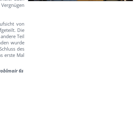
d Vergnügen
fsicht von
eteilt. Die
 andere Teil
unden wurde
Schluss des
s erste Mal
roblmair 6s