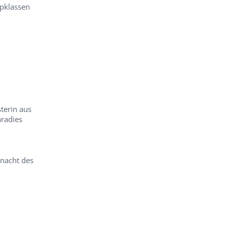
pklassen
terin aus
aradies
anacht des