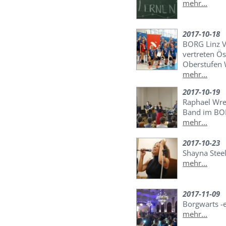
mehr...
2017-10-18
BORG Linz V
vertreten Ös
Oberstufen 
mehr...
2017-10-19
Raphael Wre
Band im B
mehr...
2017-10-23
Shayna Stee
mehr...
2017-11-09
Borgwarts -
mehr...