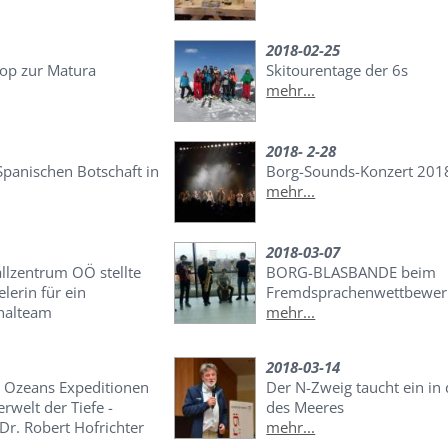
2018-02-25
Pop zur Matura
Skitourentage der 6s
mehr...
2018- 2-28
Spanischen Botschaft in
Borg-Sounds-Konzert 201
mehr...
2018-03-07
llzentrum OÖ stellte
BORG-BLASBANDE beim
elerin für ein
Fremdsprachenwettbewer
nalteam
mehr...
2018-03-14
 Ozeans Expeditionen
Der N-Zweig taucht ein in 
rwelt der Tiefe -
des Meeres
Dr. Robert Hofrichter
mehr...