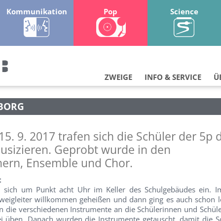
Kommunikation
Pop
Science
ZWEIGE
INFO & SERVICE
Ü
 BORG
5. 9. 2017 trafen sich die Schüler der 5p 
usizieren. Geprobt wurde in den
hern, Ensemble und Chor.
t
d sich um Punkt acht Uhr im Keller des Schulgebäudes ein.
weigleiter willkommen geheißen und dann ging es auch schon 
n die verschiedenen Instrumente an die Schülerinnen und Schüler
ei üben. Danach wurden die Instrumente getauscht, damit die S