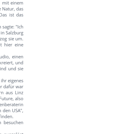
h mit einem
e Natur, das
Das ist das
 sagte: "Ich
 in Salzburg
zog sie um.
t hier eine
udio, einen
reiert, und
ind und sie
 ihr eigenes
er dafür war
rn aus Linz
Future, also
enberaterin
in den USA",
finden.
ch besuchen