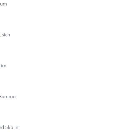
rum
 sich
 im
m Sommer
nd 5kb in