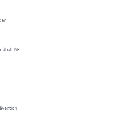
den
ndball ISF
rävention