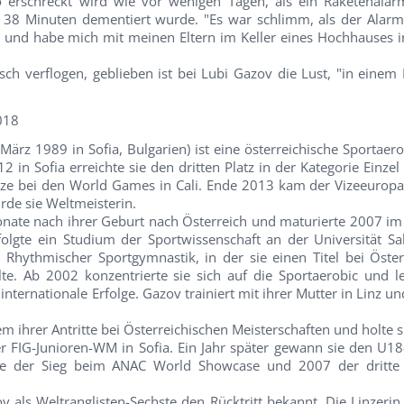
erschreckt wird wie vor wenigen Tagen, als ein Raketenalar
 38 Minuten dementiert wurde. "Es war schlimm, als der Ala
e und habe mich mit meinen Eltern im Keller eines Hochhauses in
sch verflogen, geblieben ist bei Lubi Gazov die Lust, "in einem
018
März 1989 in Sofia, Bulgarien) ist eine österreichische Sportaero
 in Sofia erreichte sie den dritten Platz in der Kategorie Einzel
onze bei den World Games in Cali. Ende 2013 kam der Vizeeuropam
rde sie Weltmeisterin.
nate nach ihrer Geburt nach Österreich und maturierte 2007 im
lgte ein Studium der Sportwissenschaft an der Universität Sal
 Rhythmischer Sportgymnastik, in der sie einen Titel bei Öster
lte. Ab 2002 konzentrierte sie sich auf die Sportaerobic und l
internationale Erfolge. Gazov trainiert mit ihrer Mutter in Linz und
m ihrer Antritte bei Österreichischen Meisterschaften und holte si
r FIG-Junioren-WM in Sofia. Ein Jahr später gewann sie den U18
gte der Sieg beim ANAC World Showcase und 2007 der dritte
 als Weltranglisten-Sechste den Rücktritt bekannt. Die Linzerin