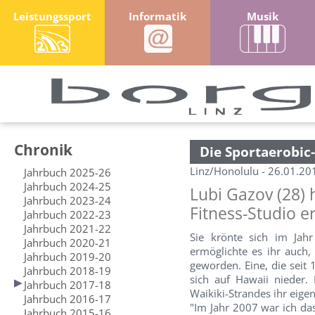
Leistungssport
Informatik
Musik
Chronik
Die Sportaerobic-
Linz/Honolulu - 26.01.20
Jahrbuch 2025-26
Jahrbuch 2024-25
Lubi Gazov (28) 
Jahrbuch 2023-24
Fitness-Studio er
Jahrbuch 2022-23
Jahrbuch 2021-22
Sie krönte sich im Jah
Jahrbuch 2020-21
ermöglichte es ihr auch,
Jahrbuch 2019-20
geworden. Eine, die seit 
Jahrbuch 2018-19
sich auf Hawaii nieder.
Jahrbuch 2017-18
Waikiki-Strandes ihr eigen
Jahrbuch 2016-17
"Im Jahr 2007 war ich da
Jahrbuch 2015-16