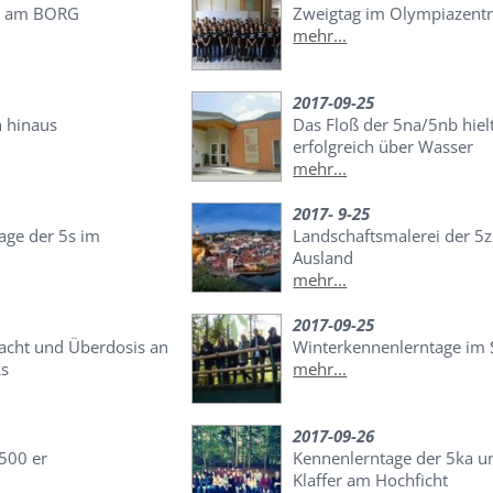
e am BORG
Zweigtag im Olympiazent
mehr...
2017-09-25
h hinaus
Das Floß der 5na/5nb hielt
erfolgreich über Wasser
mehr...
2017- 9-25
age der 5s im
Landschaftsmalerei der 5z
Ausland
mehr...
2017-09-25
Nacht und Überdosis an
Winterkennenlerntage i
ks
mehr...
2017-09-26
 500 er
Kennenlerntage der 5ka u
Klaffer am Hochficht