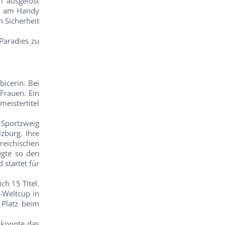
m ausgelöst
rm am Handy
 Sicherheit
 Paradies zu
bicerin. Bei
 Frauen. Ein
eistertitel
 Sportzweig
zburg. Ihre
reichischen
egte so den
 startet für
ch 15 Titel.
-Weltcup in
 Platz beim
 konnte das