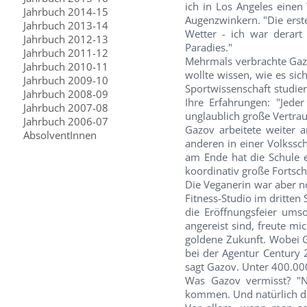
ich in Los Angeles eine
Jahrbuch 2014-15
Augenzwinkern. "Die erste
Jahrbuch 2013-14
Wetter - ich war derart 
Jahrbuch 2012-13
Paradies."
Jahrbuch 2011-12
Mehrmals verbrachte Gazov
Jahrbuch 2010-11
wollte wissen, wie es sich
Jahrbuch 2009-10
Sportwissenschaft studie
Jahrbuch 2008-09
Ihre Erfahrungen: "Jeder
Jahrbuch 2007-08
unglaublich große Vertrau
Jahrbuch 2006-07
Gazov arbeitete weiter 
AbsolventInnen
anderen in einer Volkssc
am Ende hat die Schule e
koordinativ große Fortsch
Die Veganerin war aber no
Fitness-Studio im dritten
die Eröffnungsfeier ums
angereist sind, freute mi
goldene Zukunft. Wobei G
bei der Agentur Century 2
sagt Gazov. Unter 400.000
Was Gazov vermisst? "N
kommen. Und natürlich da