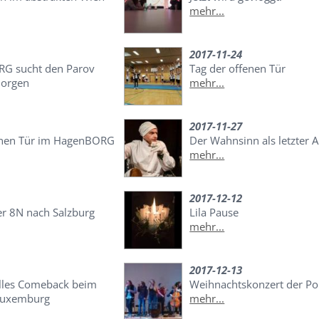
mehr...
2017-11-24
RG sucht den Parov
Tag der offenen Tür
morgen
mehr...
2017-11-27
enen Tür im HagenBORG
Der Wahnsinn als letzter 
mehr...
2017-12-12
er 8N nach Salzburg
Lila Pause
mehr...
2017-12-13
lles Comeback beim
Weihnachtskonzert der Po
Luxemburg
mehr...