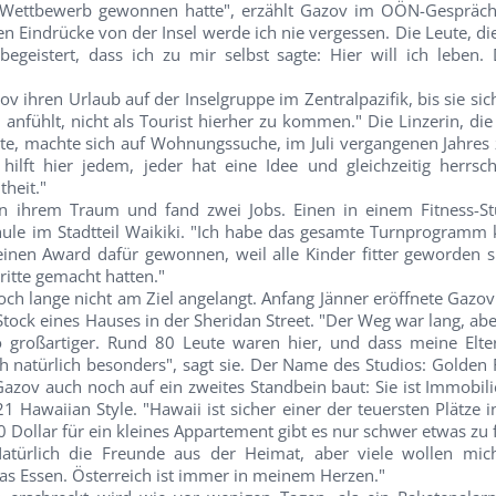
n Wettbewerb gewonnen hatte", erzählt Gazov im OÖN-Gespräc
n Eindrücke von der Insel werde ich nie vergessen. Die Leute, di
begeistert, dass ich zu mir selbst sagte: Hier will ich leben. 
 ihren Urlaub auf der Inselgruppe im Zentralpazifik, bis sie sich
 anfühlt, nicht als Tourist hierher zu kommen." Die Linzerin, die
rte, machte sich auf Wohnungssuche, im Juli vergangenen Jahres 
 hilft hier jedem, jeder hat eine Idee und gleichzeitig herrsch
theit."
an ihrem Traum und fand zwei Jobs. Einen in einem Fitness-St
hule im Stadtteil Waikiki. "Ich habe das gesamte Turnprogramm k
inen Award dafür gewonnen, weil alle Kinder fitter geworden s
ritte gemacht hatten."
ch lange nicht am Ziel angelangt. Anfang Jänner eröffnete Gazov
 Stock eines Hauses in der Sheridan Street. "Der Weg war lang, ab
o großartiger. Rund 80 Leute waren hier, und dass meine Elte
ch natürlich besonders", sagt sie. Der Name des Studios: Golden 
azov auch noch auf ein zweites Standbein baut: Sie ist Immobili
1 Hawaiian Style. "Hawaii ist sicher einer der teuersten Plätze 
 Dollar für ein kleines Appartement gibt es nur schwer etwas zu 
atürlich die Freunde aus der Heimat, aber viele wollen mi
s Essen. Österreich ist immer in meinem Herzen."