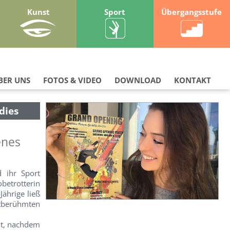
Kunst
Sport
Übergangsstufe
BER UNS
FOTOS & VIDEO
DOWNLOAD
KONTAKT
dies
enes
d ihr Sport
obetrotterin
Jährige ließ
ltberühmten
hnt, nachdem