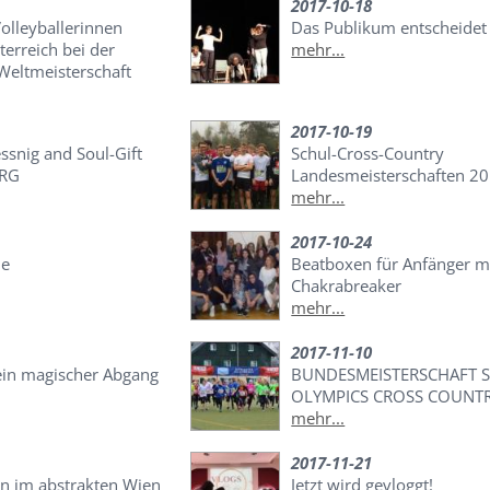
2017-10-18
olleyballerinnen
Das Publikum entscheidet
terreich bei der
mehr...
Weltmeisterschaft
2017-10-19
ssnig and Soul-Gift
Schul-Cross-Country
ORG
Landesmeisterschaften 2
mehr...
2017-10-24
le
Beatboxen für Anfänger m
Chakrabreaker
mehr...
2017-11-10
ein magischer Abgang
BUNDESMEISTERSCHAFT 
OLYMPICS CROSS COUNT
mehr...
2017-11-21
on im abstrakten Wien
Jetzt wird gevloggt!