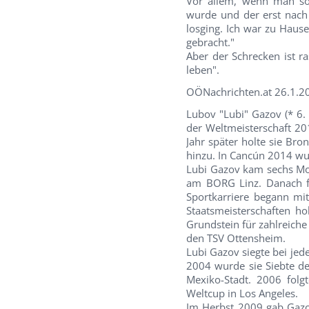
Vor allem, wenn man so 
wurde und der erst nach
losging. Ich war zu Haus
gebracht."
Aber der Schrecken ist ra
leben".
OÖNachrichten.at 26.1.2
Lubov "Lubi" Gazov (* 6. 
der Weltmeisterschaft 2012
Jahr später holte sie Br
hinzu. In Cancún 2014 wu
Lubi Gazov kam sechs Mo
am BORG Linz. Danach fo
Sportkarriere begann mit
Staatsmeisterschaften ho
Grundstein für zahlreiche 
den TSV Ottensheim.
Lubi Gazov siegte bei jede
2004 wurde sie Siebte de
Mexiko-Stadt. 2006 fol
Weltcup in Los Angeles.
Im Herbst 2009 gab Gazov