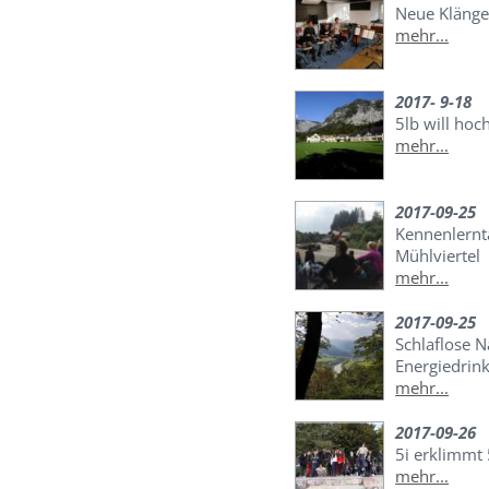
Neue Kläng
mehr...
2017- 9-18
5lb will hoc
mehr...
2017-09-25
Kennenlernt
Mühlviertel
mehr...
2017-09-25
Schlaflose 
Energiedrin
mehr...
2017-09-26
5i erklimmt
mehr...