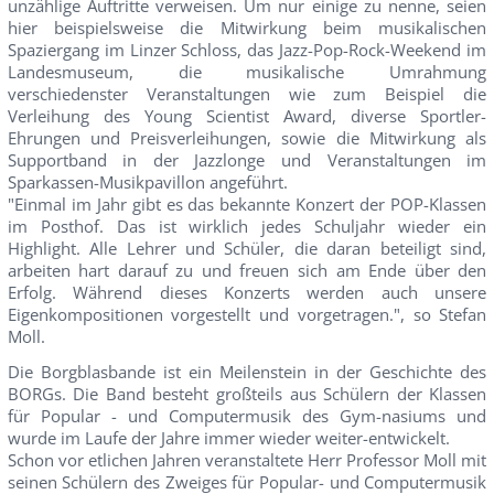
unzählige Auftritte verweisen. Um nur einige zu nenne, seien
hier beispielsweise die Mitwirkung beim musikalischen
Spaziergang im Linzer Schloss, das Jazz-Pop-Rock-Weekend im
Landesmuseum, die musikalische Umrahmung
verschiedenster Veranstaltungen wie zum Beispiel die
Verleihung des Young Scientist Award, diverse Sportler-
Ehrungen und Preisverleihungen, sowie die Mitwirkung als
Supportband in der Jazzlonge und Veranstaltungen im
Sparkassen-Musikpavillon angeführt.
"Einmal im Jahr gibt es das bekannte Konzert der POP-Klassen
im Posthof. Das ist wirklich jedes Schuljahr wieder ein
Highlight. Alle Lehrer und Schüler, die daran beteiligt sind,
arbeiten hart darauf zu und freuen sich am Ende über den
Erfolg. Während dieses Konzerts werden auch unsere
Eigenkompositionen vorgestellt und vorgetragen.", so Stefan
Moll.
Die Borgblasbande ist ein Meilenstein in der Geschichte des
BORGs. Die Band besteht großteils aus Schülern der Klassen
für Popular - und Computermusik des Gym-nasiums und
wurde im Laufe der Jahre immer wieder weiter-entwickelt.
Schon vor etlichen Jahren veranstaltete Herr Professor Moll mit
seinen Schülern des Zweiges für Popular- und Computermusik