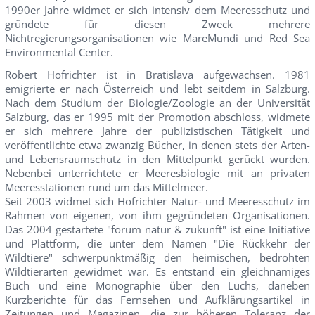
1990er Jahre widmet er sich intensiv dem Meeresschutz und
gründete für diesen Zweck mehrere
Nichtregierungsorganisationen wie MareMundi und Red Sea
Environmental Center.
Robert Hofrichter ist in Bratislava aufgewachsen. 1981
emigrierte er nach Österreich und lebt seitdem in Salzburg.
Nach dem Studium der Biologie/Zoologie an der Universität
Salzburg, das er 1995 mit der Promotion abschloss, widmete
er sich mehrere Jahre der publizistischen Tätigkeit und
veröffentlichte etwa zwanzig Bücher, in denen stets der Arten-
und Lebensraumschutz in den Mittelpunkt gerückt wurden.
Nebenbei unterrichtete er Meeresbiologie mit an privaten
Meeresstationen rund um das Mittelmeer.
Seit 2003 widmet sich Hofrichter Natur- und Meeresschutz im
Rahmen von eigenen, von ihm gegründeten Organisationen.
Das 2004 gestartete "forum natur & zukunft" ist eine Initiative
und Plattform, die unter dem Namen "Die Rückkehr der
Wildtiere" schwerpunktmäßig den heimischen, bedrohten
Wildtierarten gewidmet war. Es entstand ein gleichnamiges
Buch und eine Monographie über den Luchs, daneben
Kurzberichte für das Fernsehen und Aufklärungsartikel in
Zeitungen und Magazinen, die zur höheren Toleranz der