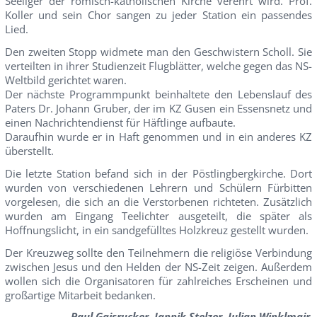
Seeliger der römisch-katholischen Kirche verehrt wird. Prof.
Koller und sein Chor sangen zu jeder Station ein passendes
Lied.
Den zweiten Stopp widmete man den Geschwistern Scholl. Sie
verteilten in ihrer Studienzeit Flugblätter, welche gegen das NS-
Weltbild gerichtet waren.
Der nächste Programmpunkt beinhaltete den Lebenslauf des
Paters Dr. Johann Gruber, der im KZ Gusen ein Essensnetz und
einen Nachrichtendienst für Häftlinge aufbaute.
Daraufhin wurde er in Haft genommen und in ein anderes KZ
überstellt.
Die letzte Station befand sich in der Pöstlingbergkirche. Dort
wurden von verschiedenen Lehrern und Schülern Fürbitten
vorgelesen, die sich an die Verstorbenen richteten. Zusätzlich
wurden am Eingang Teelichter ausgeteilt, die später als
Hoffnungslicht, in ein sandgefülltes Holzkreuz gestellt wurden.
Der Kreuzweg sollte den Teilnehmern die religiöse Verbindung
zwischen Jesus und den Helden der NS-Zeit zeigen. Außerdem
wollen sich die Organisatoren für zahlreiches Erscheinen und
großartige Mitarbeit bedanken.
Paul Gaisrucker, Jannik Stelzer, Julian Winklmair