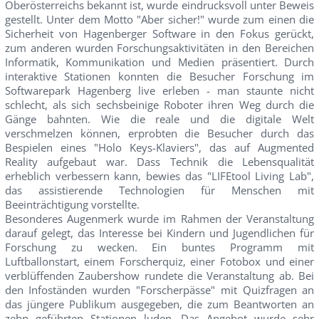
Oberösterreichs bekannt ist, wurde eindrucksvoll unter Beweis
gestellt. Unter dem Motto "Aber sicher!" wurde zum einen die
Sicherheit von Hagenberger Software in den Fokus gerückt,
zum anderen wurden Forschungsaktivitäten in den Bereichen
Informatik, Kommunikation und Medien präsentiert. Durch
interaktive Stationen konnten die Besucher Forschung im
Softwarepark Hagenberg live erleben - man staunte nicht
schlecht, als sich sechsbeinige Roboter ihren Weg durch die
Gänge bahnten. Wie die reale und die digitale Welt
verschmelzen können, erprobten die Besucher durch das
Bespielen eines "Holo Keys-Klaviers", das auf Augmented
Reality aufgebaut war. Dass Technik die Lebensqualität
erheblich verbessern kann, bewies das "LIFEtool Living Lab",
das assistierende Technologien für Menschen mit
Beeinträchtigung vorstellte.
Besonderes Augenmerk wurde im Rahmen der Veranstaltung
darauf gelegt, das Interesse bei Kindern und Jugendlichen für
Forschung zu wecken. Ein buntes Programm mit
Luftballonstart, einem Forscherquiz, einer Fotobox und einer
verblüffenden Zaubershow rundete die Veranstaltung ab. Bei
den Infoständen wurden "Forscherpässe" mit Quizfragen an
das jüngere Publikum ausgegeben, die zum Beantworten an
zehn geführten Stationen luden. Das Angebot wurde sehr