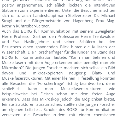
positiv angenommen, schließlich lockten die interaktiven
Stationen zum Experimentieren. Unter die Besucher mischten
sich u. a. auch Landeshauptmann-Stellvertreter Dr. Michael
Strugl und die Bürgermeisterin von Hagenberg, Frau Mag.
Kathrin Kühtreiber-Leitner.
Auch das BORG für Kommunikation mit seinem Zweigleiter
Herrn Professor Gärtner, den Professoren Herrn Trenkwalder
und Frau Haslinglehner und seinen Schülern bot den
Besuchern einen spannenden Blick hinter die Kulissen der
Wissenschaft. Die "Forscherfrage" für die Kinder am Stand des
BORG für Kommunikation lautete: "Kann man Sehnen und
Muskelfasern mit dem Auge erkennen oder benötigt man ein
Mikroskop?" Die jungen Forscher machten sich selbst ein Bild
davon und mikroskopierten neugierig Blatt- und
Muskelfaserstrukturen. Mit einer kleinen Hilfestellung konnten
alle Besucher die "Forscherfrage" richtig beantworten, denn
schließlich kann man Muskelfaserstrukturen wie
beispielsweise bei Fleisch schon mit dem freien Auge
erkennen. Dass das Mikroskop jedoch die Möglichkeit bietet,
feinste Strukturen auszumachen, stellten die jungen Forscher
am eigenen Leib fest. Schüler des BORG für Kommunikation
versetzten die Besucher zudem mit einem chemischen