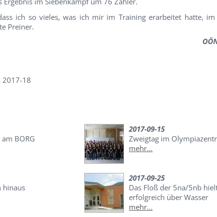
es Ergebnis im Siebenkampf um 76 Zähler.
 dass ich so vieles, was ich mir im Training erarbeitet hatte, 
te Preiner.
OÖN
s 2017-18
2017-09-15
e am BORG
Zweigtag im Olympiazent
mehr...
2017-09-25
h hinaus
Das Floß der 5na/5nb hielt
erfolgreich über Wasser
mehr...