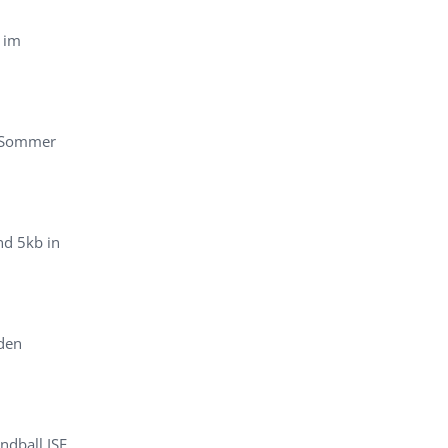
 im
m Sommer
nd 5kb in
den
ndball ISF