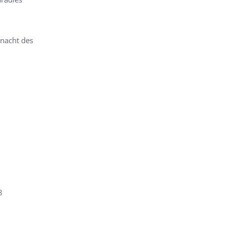
anacht des
8