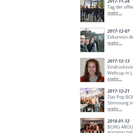
2017-11-24
Tag der off
mehr...
2017-12-07
Exkursion d
mehr...
2017-12-13
Eindrucksvo
Weltcup in 
mehr...
2017-12-21
Das Pop BOR
Stimmung i
mehr...
2018-01-12
BORG AROUN
ROCKEN DI