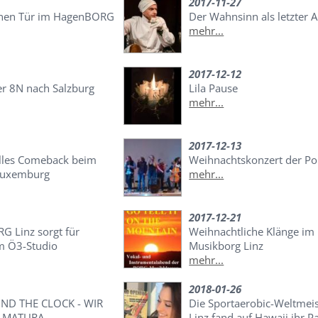
2017-11-27
enen Tür im HagenBORG
Der Wahnsinn als letzter 
mehr...
2017-12-12
er 8N nach Salzburg
Lila Pause
mehr...
2017-12-13
lles Comeback beim
Weihnachtskonzert der Po
Luxemburg
mehr...
2017-12-21
G Linz sorgt für
Weihnachtliche Klänge im
m Ö3-Studio
Musikborg Linz
mehr...
2018-01-26
D THE CLOCK - WIR
Die Sportaerobic-Weltmeis
E MATURA
Linz fand auf Hawaii ihr P