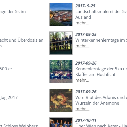
2017- 9-25
age der 5s im
Landschaftsmalerei der 5z
Ausland
mehr...
2017-09-25
Nacht und Überdosis an
Winterkennenlerntage i
ks
mehr...
2017-09-26
 500 er
Kennenlerntage der 5ka u
Klaffer am Hochficht
mehr...
2017-09-26
gtag 2017
Vom Blut des Adonis und 
Wurzeln der Anemone
mehr...
2017-10-11
kt Schloss Weinberg
Über Wien nach Katar - Ha