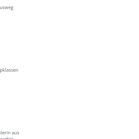
Ausweg
pklassen
terin aus
aradies