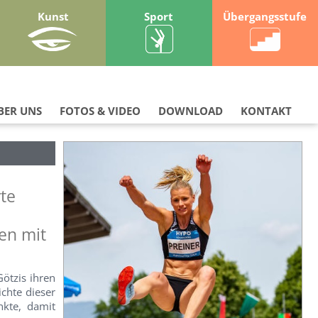
Kunst
Sport
Übergangsstufe
BER UNS
FOTOS & VIDEO
DOWNLOAD
KONTAKT
te
en mit
ötzis ihren
ichte dieser
nkte, damit