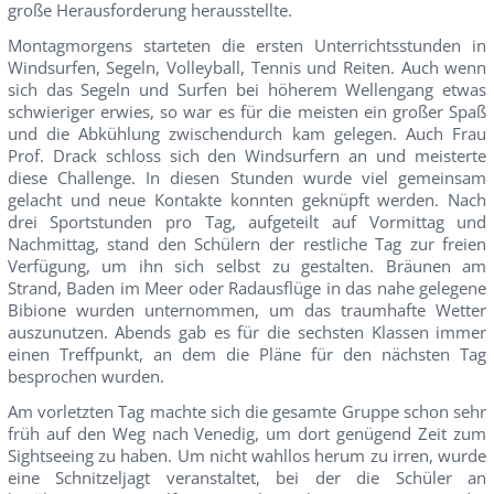
große Herausforderung herausstellte.
Montagmorgens starteten die ersten Unterrichtsstunden in
Windsurfen, Segeln, Volleyball, Tennis und Reiten. Auch wenn
sich das Segeln und Surfen bei höherem Wellengang etwas
schwieriger erwies, so war es für die meisten ein großer Spaß
und die Abkühlung zwischendurch kam gelegen. Auch Frau
Prof. Drack schloss sich den Windsurfern an und meisterte
diese Challenge. In diesen Stunden wurde viel gemeinsam
gelacht und neue Kontakte konnten geknüpft werden. Nach
drei Sportstunden pro Tag, aufgeteilt auf Vormittag und
Nachmittag, stand den Schülern der restliche Tag zur freien
Verfügung, um ihn sich selbst zu gestalten. Bräunen am
Strand, Baden im Meer oder Radausflüge in das nahe gelegene
Bibione wurden unternommen, um das traumhafte Wetter
auszunutzen. Abends gab es für die sechsten Klassen immer
einen Treffpunkt, an dem die Pläne für den nächsten Tag
besprochen wurden.
Am vorletzten Tag machte sich die gesamte Gruppe schon sehr
früh auf den Weg nach Venedig, um dort genügend Zeit zum
Sightseeing zu haben. Um nicht wahllos herum zu irren, wurde
eine Schnitzeljagt veranstaltet, bei der die Schüler an