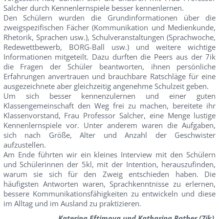
Salcher durch Kennenlernspiele besser kennenlernen.
Den Schülern wurden die Grundinformationen über die
zweigspezifischen Fächer (Kommunikation und Medienkunde,
Rhetorik, Sprachen usw.), Schulveranstaltungen (Sprachwoche,
Redewettbewerb, BORG-Ball usw.) und weitere wichtige
Informationen mitgeteilt. Dazu durften die Peers aus der 7ik
die Fragen der Schüler beantworten, ihnen persönliche
Erfahrungen anvertrauen und brauchbare Ratschläge für eine
ausgezeichnete aber gleichzeitig angenehme Schulzeit geben.
Um sich besser kennenzulernen und einer guten
Klassengemeinschaft den Weg frei zu machen, bereitete ihr
Klassenvorstand, Frau Professor Salcher, eine Menge lustige
Kennenlernspiele vor. Unter anderem waren die Aufgaben,
sich nach Größe, Alter und Anzahl der Geschwister
aufzustellen.
Am Ende führten wir ein kleines Interview mit den Schülern
und Schülerinnen der 5kl, mit der Intention, herauszufinden,
warum sie sich für den Zweig entschieden haben. Die
häufigsten Antworten waren, Sprachkenntnisse zu erlernen,
bessere Kommunikationsfähigkeiten zu entwickeln und diese
im Alltag und im Ausland zu praktizieren.
Katerina Eftimova und Katharina Rather (7ik)