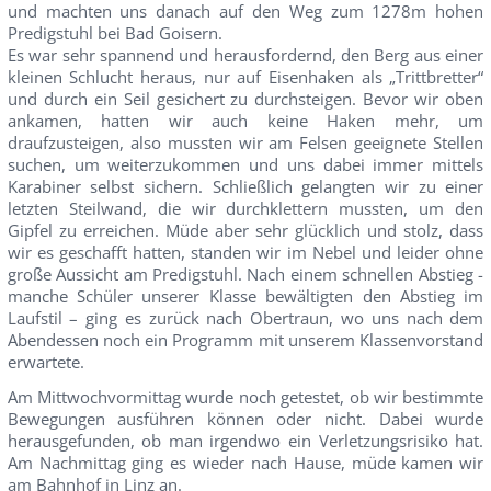
und machten uns danach auf den Weg zum 1278m hohen
Predigstuhl bei Bad Goisern.
Es war sehr spannend und herausfordernd, den Berg aus einer
kleinen Schlucht heraus, nur auf Eisenhaken als „Trittbretter“
und durch ein Seil gesichert zu durchsteigen. Bevor wir oben
ankamen, hatten wir auch keine Haken mehr, um
draufzusteigen, also mussten wir am Felsen geeignete Stellen
suchen, um weiterzukommen und uns dabei immer mittels
Karabiner selbst sichern. Schließlich gelangten wir zu einer
letzten Steilwand, die wir durchklettern mussten, um den
Gipfel zu erreichen. Müde aber sehr glücklich und stolz, dass
wir es geschafft hatten, standen wir im Nebel und leider ohne
große Aussicht am Predigstuhl. Nach einem schnellen Abstieg -
manche Schüler unserer Klasse bewältigten den Abstieg im
Laufstil – ging es zurück nach Obertraun, wo uns nach dem
Abendessen noch ein Programm mit unserem Klassenvorstand
erwartete.
Am Mittwochvormittag wurde noch getestet, ob wir bestimmte
Bewegungen ausführen können oder nicht. Dabei wurde
herausgefunden, ob man irgendwo ein Verletzungsrisiko hat.
Am Nachmittag ging es wieder nach Hause, müde kamen wir
am Bahnhof in Linz an.