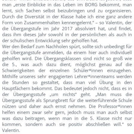
man „erste Einblicke in das Leben im BORG bekommt, man
lernt, sich Sachen selbst beizubringen und zu organisieren.
Durch die Diversität in der Klasse habe ich eine ganz andere
Form von Zusammenhalten kennengelernt.“ – so Valentin, der
die Übergangstufe im Jahr 2017 absolviert hat, und findet,
dass ihm dieses Jahr sowohl in der persönlichen als auch in
der schulischen Entwicklung sehr geholfen hat.
Wer den Bedarf zum Nachholen spürt, sollte sich unbedingt für
die Übergangstufe anmelden, da einem hier auch individuell
geholfen wird. Die Übergangsklassen sind nicht so groß wie
die 5., was auch dazu dient, möglichst genau auf die
Schwierigkeiten der einzelnen Schüler*innen einzugehen.
Mithilfe unseres sehr engagierten Lehrer*innenteams werden
die Stunden so gestaltet, dass man viel Übung in den
Hauptfächern bekommt. Das bedeutet jedoch nicht, dass es in
der Übergangsstufe „um nichts“ geht. „Man muss die
Übergangsstufe als Sprungbrett für die weiterführende Schule
nützen und daher auch ernst nehmen. Die Professor*innen
helfen einem zwar sehr gern, jedoch muss man auch selbst
was dazu beitragen, wenn man in die 5. Klasse nicht nur
kommen, sondern auch sie positiv abschließen will.“ so
Valentin.