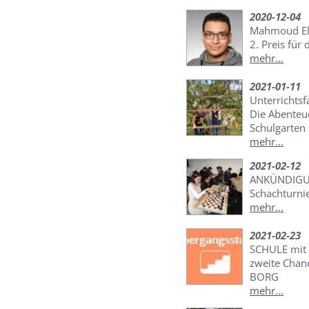
2020-12-04
Mahmoud El
2. Preis für
mehr...
2021-01-11
Unterrichts
Die Abenteu
Schulgarten
mehr...
2021-02-12
ANKÜNDIGUN
Schachturni
mehr...
2021-02-23
SCHULE mit V
zweite Chan
BORG
mehr...