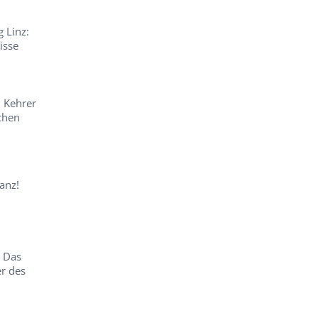
 Linz:
isse
 Kehrer
schen
anz!
: Das
r des