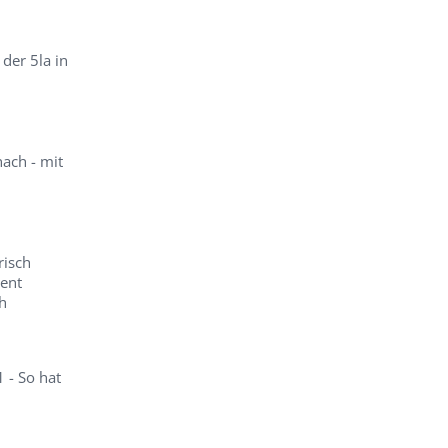
der 5la in
ach - mit
risch
lent
h
 - So hat