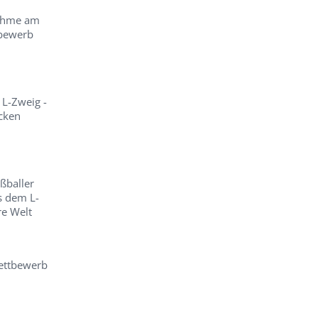
nahme am
tbewerb
 L-Zweig -
ecken
ßballer
s dem L-
re Welt
ettbewerb