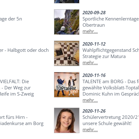
2020-09-28
age der 5n
Sportliche Kennenlerntage 
Obertraun
mehr...
2020-11-12
r - Halbgott oder doch
Wahlpflichtgegenstand Sch
Strategie zur Matura
mehr...
2020-11-16
VIELFALT: Die
TALENTE am BORG - Das f
 - Der Weg zur
gewählte Volksblatt-Topta
Reife im S-Zweig
Dominic Kuhn im Gespräc
mehr...
2020-11-26
t fürs Hirn -
Schülervertretung 2020/21
iadenkurse am Borg
unsere Schule gewählt!
mehr...