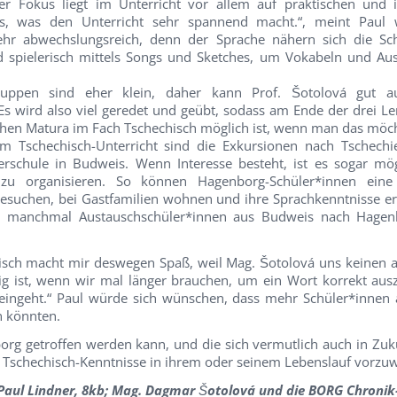
er Fokus liegt im Unterricht vor allem auf praktischen und i
s, was den Unterricht sehr spannend macht.“, meint Paul w
 sehr abwechslungsreich, denn der Sprache nähern sich die Sc
d spielerisch mittels Songs und Sketches, um Vokabeln und Au
ruppen sind eher klein, daher kann Prof. Šotolová gut au
Es wird also viel geredet und geübt, sodass am Ende der drei Le
hen Matura im Fach Tschechisch möglich ist, wenn man das möc
 im Tschechisch-Unterricht sind die Exkursionen nach Tschech
erschule in Budweis. Wenn Interesse besteht, ist es sogar mög
h zu organisieren. So können Hagenborg-Schüler*innen ein
esuchen, bei Gastfamilien wohnen und ihre Sprachkenntnisse er
manchmal Austauschschüler*innen aus Budweis nach Hagenb
isch macht mir deswegen Spaß, weil Mag. Šotolová uns keinen a
ig ist, wenn wir mal länger brauchen, um ein Wort korrekt aus
 eingeht.“ Paul würde sich wünschen, dass mehr Schüler*innen
n könnten.
org getroffen werden kann, und die sich vermutlich auch in Zuk
at Tschechisch-Kenntnisse in ihrem oder seinem Lebenslauf vorzu
Paul Lindner, 8kb; Mag. Dagmar Šotolová und die BORG Chroni