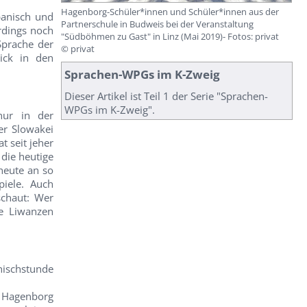
Hagenborg-Schüler*innen und Schüler*innen aus der
panisch und
Partnerschule in Budweis bei der Veranstaltung
rdings noch
"Südböhmen zu Gast" in Linz (Mai 2019)- Fotos: privat
Sprache der
© privat
ick in den
Sprachen-WPGs im K-Zweig
Dieser Artikel ist Teil 1 der Serie "Sprachen-
WPGs im K-Zweig".
nur in der
er Slowakei
t seit jeher
 die heutige
heute an so
iele. Auch
schaut: Wer
e Liwanzen
chischstunde
m Hagenborg