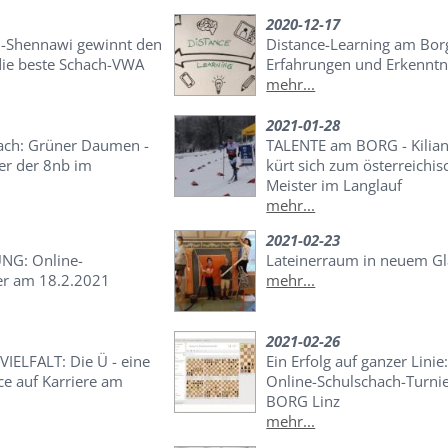
2020-12-17
-Shennawi gewinnt den
Distance-Learning am Borg
 die beste Schach-VWA
Erfahrungen und Erkenntn
mehr...
2021-01-28
fach: Grüner Daumen -
TALENTE am BORG - Kilian
er der 8nb im
kürt sich zum österreichi
Meister im Langlauf
mehr...
2021-02-23
G: Online-
Lateinerraum in neuem Gl
er am 18.2.2021
mehr...
2021-02-26
IELFALT: Die Ü - eine
Ein Erfolg auf ganzer Linie
ce auf Karriere am
Online-Schulschach-Turnie
BORG Linz
mehr...