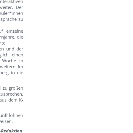
nteraktiven
eiter. Der
hüler*innen
ssprache zu
f einzelne
rnjahre, die
hte.
ien und der
lich, einen
e Woche in
weitern. Im
erg in die
llzu großen
zusprechen,
 aus dem K-
unft lohnen
weisen.
k-Redaktion