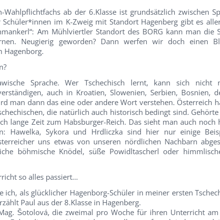
Wahlpflichtfachs ab der 6.Klasse ist grundsätzlich zwischen S
ür Schüler*innen im K-Zweig mit Standort Hagenberg gibt es alle
hmankerl“: Am Mühlviertler Standort des BORG kann man die 
ernen. Neugierig geworden? Dann werfen wir doch einen Bl
am Hagenborg.
n?
lawische Sprache. Wer Tschechisch lernt, kann sich nicht 
erständigen, auch in Kroatien, Slowenien, Serbien, Bosnien, d
ird man dann das eine oder andere Wort verstehen. Österreich ha
hechischen, die natürlich auch historisch bedingt sind. Gehörte
och lange Zeit zum Habsburger-Reich. Das sieht man auch noch 
 Hawelka, Sykora und Hrdliczka sind hier nur einige Beisp
sterreicher uns etwas von unseren nördlichen Nachbarn abge
iche böhmische Knödel, süße Powidltascherl oder himmlisch
icht so alles passiert…
fte ich, als glücklicher Hagenborg-Schüler in meiner ersten Tsche
 erzählt Paul aus der 8.Klasse in Hagenberg.
t Mag. Šotolová, die zweimal pro Woche für ihren Unterricht a