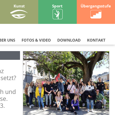
Kunst
Sport
Übergangsstufe
BER UNS
FOTOS & VIDEO
DOWNLOAD
KONTAKT
nz
setzt?
ch und
se.
3.