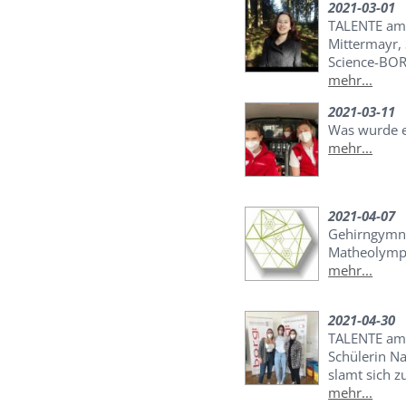
2021-03-01
TALENTE am
Mittermayr,
Science-BO
mehr...
2021-03-11
Was wurde e
mehr...
2021-04-07
Gehirngymna
Matheolymp
mehr...
2021-04-30
TALENTE am
Schülerin N
slamt sich z
mehr...