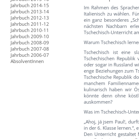
Jahrbuch 2014-15
Im Rahmen des Sprachen-
Jahrbuch 2013-14
Italienisch zu wählen. F
Jahrbuch 2012-13
ein ganz besonderes „Sc
Jahrbuch 2011-12
nächsten Nachbarn erl
Jahrbuch 2010-11
Tschechisch-Unterricht 
Jahrbuch 2009-10
Warum Tschechisch lerne
Jahrbuch 2008-09
Jahrbuch 2007-08
Tschechisch ist eine s
Jahrbuch 2006-07
Tschechischen Republik v
AbsolventInnen
oder sogar in Russland w
enge Beziehungen zum Tsc
Tschechische Republik d
manchem Familiennamen:
kulinarisch haben wir Ö
könnte denn ohne köstl
auskommen?
Was im Tschechisch-Unterr
„Ahoj, já jsem Paul!, dur
in der 6. Klasse lernen.“,
Den Unterricht gestalte