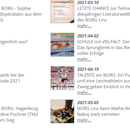
2021-03-10
 BORG - Sophie
LETZTE CHANCE zur Teil
 Stipendiatin aus dem
diesjährigen Literaturwet
RG
des BORG Linz
mehr...
2021-04-02
igentlich aus?
SCHULE mit VIELFALT: Der
Das Sprungbrett in das B
voller Erfolge
mehr...
2021-04-19
stik bei der
TALENTE am BORG: Ein Fu
iade 2021
und eine Leichtathletin au
Zweig geben Einblick in ih
mehr...
2021-05-05
 BORG: Hagenborg-
BORG Linz beim Mathe-W
adine Puchner (7kb)
Naboj stark vertreten
um Sieg
mehr...