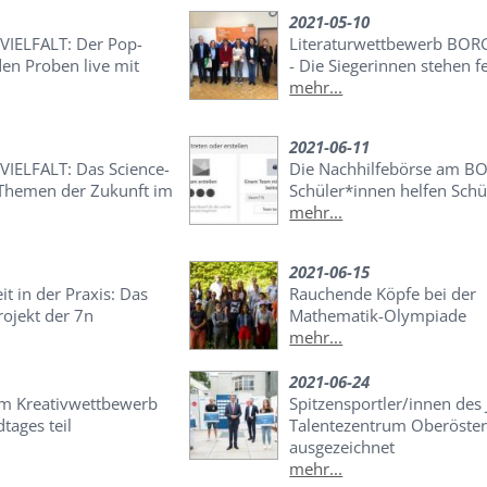
2021-05-10
VIELFALT: Der Pop-
Literaturwettbewerb BORG
den Proben live mit
- Die Siegerinnen stehen f
mehr...
2021-06-11
VIELFALT: Das Science-
Die Nachhilfebörse am BO
Themen der Zukunft im
Schüler*innen helfen Schü
mehr...
2021-06-15
it in der Praxis: Das
Rauchende Köpfe bei der
ojekt der 7n
Mathematik-Olympiade
mehr...
2021-06-24
m Kreativwettbewerb
Spitzensportler/innen des
tages teil
Talentezentrum Oberöster
ausgezeichnet
mehr...