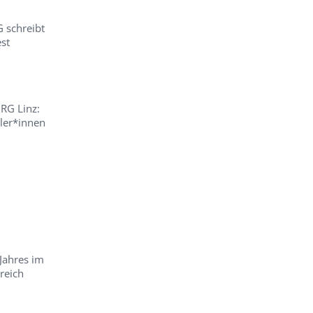
 schreibt
est
RG Linz:
ler*innen
 Jahres im
reich