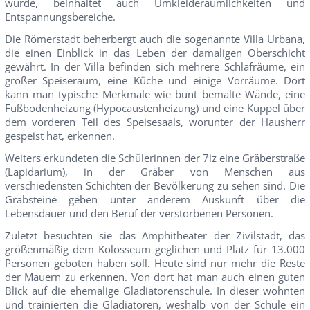
wurde, beinhaltet auch Umkleideräumlichkeiten und
Entspannungsbereiche.
Die Römerstadt beherbergt auch die sogenannte Villa Urbana,
die einen Einblick in das Leben der damaligen Oberschicht
gewährt. In der Villa befinden sich mehrere Schlafräume, ein
großer Speiseraum, eine Küche und einige Vorräume. Dort
kann man typische Merkmale wie bunt bemalte Wände, eine
Fußbodenheizung (Hypocaustenheizung) und eine Kuppel über
dem vorderen Teil des Speisesaals, worunter der Hausherr
gespeist hat, erkennen.
Weiters erkundeten die Schülerinnen der 7iz eine Gräberstraße
(Lapidarium), in der Gräber von Menschen aus
verschiedensten Schichten der Bevölkerung zu sehen sind. Die
Grabsteine geben unter anderem Auskunft über die
Lebensdauer und den Beruf der verstorbenen Personen.
Zuletzt besuchten sie das Amphitheater der Zivilstadt, das
größenmäßig dem Kolosseum geglichen und Platz für 13.000
Personen geboten haben soll. Heute sind nur mehr die Reste
der Mauern zu erkennen. Von dort hat man auch einen guten
Blick auf die ehemalige Gladiatorenschule. In dieser wohnten
und trainierten die Gladiatoren, weshalb von der Schule ein