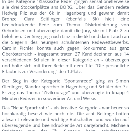
In der Kategorie "Klassische Rede" gingen sensationellerweise
alle drei Stockerlplätze ans BORG. Über das Gendern redete
Hedwig Pilz aus der 6k in Hagenberg und gewann damit
Bronze. Clara Seitlinger (ebenfalls 6k) hielt eine
beeindruckende Rede zum Thema Diskriminierung von
Gehörlosen und überzeugte damit die Jury, sie mit Platz 2 zu
belohnen. Der Sieg ging nach Linz in die 6kl und damit auch an
die Siegerin des heurigen schulinternen Redewettbewerbs.
Carolin Pichler konnte auch gegen Konkurrenz aus ganz
Oberösterreich - insgesamt traten 27 Kandidat:innen aus 14
verschiedenen Schulen in dieser Kategorie an - überzeugen
und holte sich mit ihrer Rede mit dem Titel "Die persönliche
Erlaubnis zur Veränderung" den 1.Platz.
Der Sieg in der Kategorie "Spontanrede" ging an Simon
Gierlinger, Standortsprecher in Hagenberg und Schüler der 7k.
Er zog das Thema "Zivilcourage" und überzeugte in knapp 4
Minuten Redezeit in souveräner Art und Weise.
Das "Neue Sprachrohr" - als kreative Kategorie - war heuer so
hochkarätig besetzt wie noch nie. Die acht Beiträge hatten
allesamt relevante und wichtige Botschaften und wurden auf
überzeugende und beeindruckende Art dargebracht. Michaela