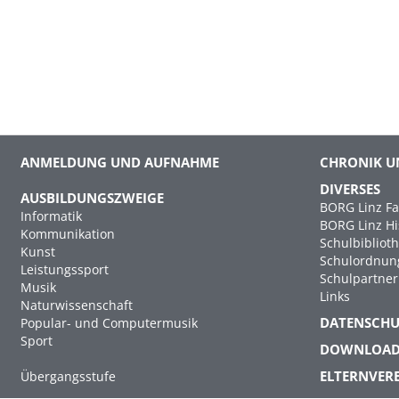
ANMELDUNG UND AUFNAHME
CHRONIK U
DIVERSES
AUSBILDUNGSZWEIGE
BORG Linz Fa
Informatik
BORG Linz Hi
Kommunikation
Schulbibliot
Kunst
Schulordnun
Leistungssport
Schulpartner
Musik
Links
Naturwissenschaft
DATENSCH
Popular- und Computermusik
Sport
DOWNLOA
ELTERNVER
Übergangsstufe