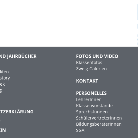
ND JAHRBÜCHER
FOTOS UND VIDEO
Klassenfotos
Zweig Galerien
kten
story
KONTAKT
hek
g
PERSONELLES
LehrerInnen
Klassenvorstände
UTZERKLÄRUNG
Sprechstunden
SchülervertreterInnen
D
BildungsberaterInnen
EIN
SGA