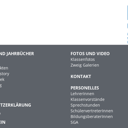
ND JAHRBÜCHER
FOTOS UND VIDEO
Klassenfotos
Zweig Galerien
kten
story
KONTAKT
hek
g
PERSONELLES
LehrerInnen
Klassenvorstände
UTZERKLÄRUNG
Sprechstunden
SchülervertreterInnen
D
BildungsberaterInnen
EIN
SGA