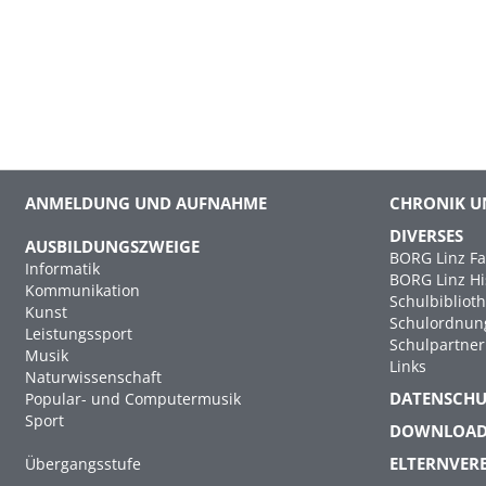
ANMELDUNG UND AUFNAHME
CHRONIK U
DIVERSES
AUSBILDUNGSZWEIGE
BORG Linz Fa
Informatik
BORG Linz Hi
Kommunikation
Schulbibliot
Kunst
Schulordnun
Leistungssport
Schulpartner
Musik
Links
Naturwissenschaft
DATENSCH
Popular- und Computermusik
Sport
DOWNLOA
ELTERNVER
Übergangsstufe