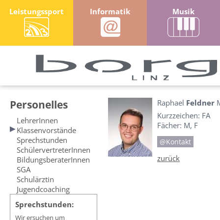
Leistungssport
Informatik
Musik
Personelles
Raphael
Feldner
Kurzzeichen: FA
LehrerInnen
Fächer: M, F
Klassenvorstände
Sprechstunden
@Kontakt
SchülervertreterInnen
zurück
BildungsberaterInnen
SGA
Schulärztin
Jugendcoaching
Sprechstunden:
Wir ersuchen um