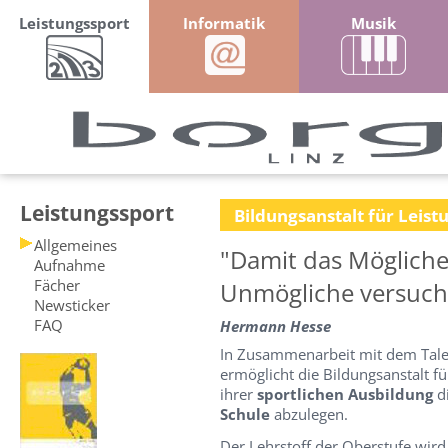
Leistungssport
Informatik
Musik
Leistungssport
Bildungsanstalt für Leist
Allgemeines
"Damit das Mögliche
Aufnahme
Fächer
Unmögliche versuch
Newsticker
FAQ
Hermann Hesse
In Zusammenarbeit mit dem Tale
ermöglicht die Bildungsanstalt f
ihrer
sportlichen Ausbildung
d
Schule
abzulegen.
Der Lehrstoff der Oberstufe wird