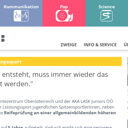
Kommunikation
Pop
Science
ZWEIGE
INFO & SERVICE
Ü
ungssport
 entsteht, muss immer wieder das
t werden."
ntezentrum Oberösterreich und der AKA LASK Juniors OÖ
ür Leistungssport jugendlichen SpitzensportlerInnen, neben
ie
Reifeprüfung an einer allgemeinbildenden höheren
 auf
5 Jahre
aufgeteilt, dadurch ergibt sich eine geringere