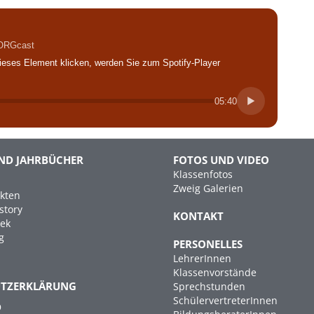
BORGcast
ieses Element klicken, werden Sie zum Spotify-Player
05:40
ND JAHRBÜCHER
FOTOS UND VIDEO
Klassenfotos
Zweig Galerien
kten
story
KONTAKT
hek
g
PERSONELLES
LehrerInnen
Klassenvorstände
UTZERKLÄRUNG
Sprechstunden
SchülervertreterInnen
D