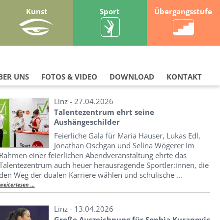
Kunst
Sport
Übergangsstufe
BER UNS
FOTOS & VIDEO
DOWNLOAD
KONTAKT
Linz - 27.04.2026
Talentezentrum ehrt seine
Aushängeschilder
Feierliche Gala für Maria Hauser, Lukas Edl,
Jonathan Oschgan und Selina Wögerer Im
Rahmen einer feierlichen Abendveranstaltung ehrte das
Talentezentrum auch heuer herausragende Sportler:innen, die
den Weg der dualen Karriere wählen und schulische ...
weiterlesen ...
Linz - 13.04.2026
Große Auszeichnung für Sophia Kuranovic