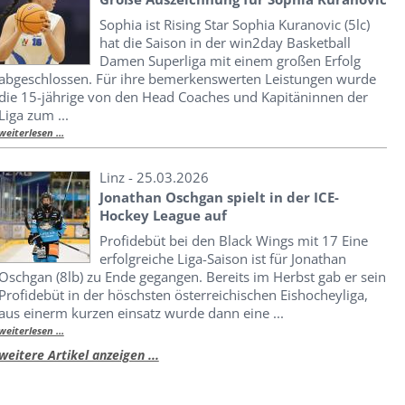
Sophia ist Rising Star Sophia Kuranovic (5lc)
hat die Saison in der win2day Basketball
Damen Superliga mit einem großen Erfolg
abgeschlossen. Für ihre bemerkenswerten Leistungen wurde
die 15-jährige von den Head Coaches und Kapitäninnen der
Liga zum ...
weiterlesen ...
Linz - 25.03.2026
Jonathan Oschgan spielt in der ICE-
Hockey League auf
Profidebüt bei den Black Wings mit 17 Eine
erfolgreiche Liga-Saison ist für Jonathan
Oschgan (8lb) zu Ende gegangen. Bereits im Herbst gab er sein
Profidebüt in der höschsten österreichischen Eishocheyliga,
aus einerm kurzen einsatz wurde dann eine ...
weiterlesen ...
weitere Artikel anzeigen ...