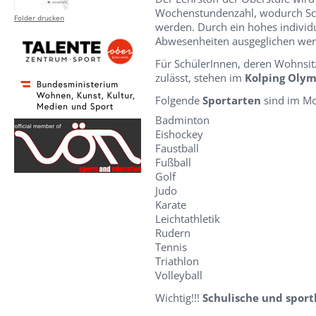
Wochenstundenzahl, wodurch Schu
Folder drucken
werden. Durch ein hohes individ
Abwesenheiten ausgeglichen wer
Für SchülerInnen, deren Wohnsitz
zulässt, stehen im
Kolping Olym
Folgende
Sportarten
sind im Mo
Badminton
Eishockey
Faustball
Fußball
Golf
Judo
Karate
Leichtathletik
Rudern
Tennis
Triathlon
Volleyball
Wichtig!!!
Schulische und sport