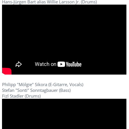
Hans-Jürgen Bart alias Willie Larsson Jr. (Drums)
Philipp "Mölgie" Sikora (E-Gitarre, Vocals)
Stefan "Sonti" Sonntagbauer (Bass)
Fizl Stadler (Drums)