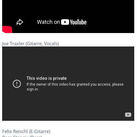
Joe Traxler (Gitarre, Vocals)
Felix Reischl (E-Gitarre)