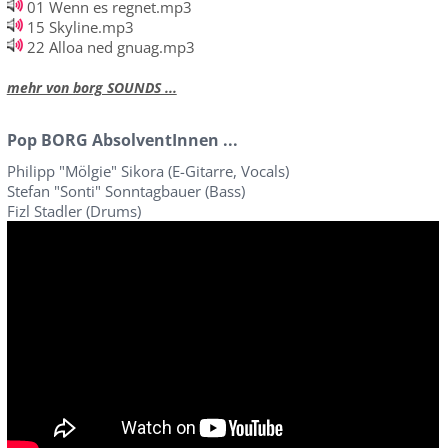
01 Wenn es regnet.mp3
15 Skyline.mp3
22 Alloa ned gnuag.mp3
mehr von borg SOUNDS ...
Pop BORG AbsolventInnen ...
Philipp "Mölgie" Sikora (E-Gitarre, Vocals)
Stefan "Sonti" Sonntagbauer (Bass)
Fizl Stadler (Drums)