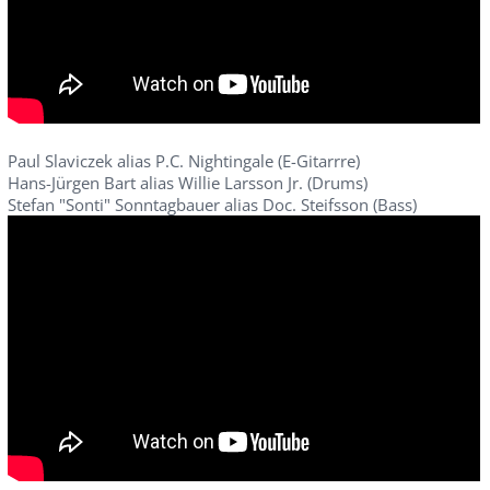
Paul Slaviczek alias P.C. Nightingale (E-Gitarrre)
Hans-Jürgen Bart alias Willie Larsson Jr. (Drums)
Stefan "Sonti" Sonntagbauer alias Doc. Steifsson (Bass)