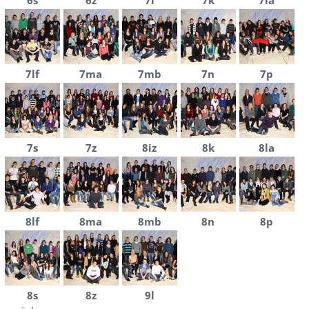
6s
6z
7i
7k
7la
7lf
7ma
7mb
7n
7p
7s
7z
8iz
8k
8la
8lf
8ma
8mb
8n
8p
8s
8z
9l