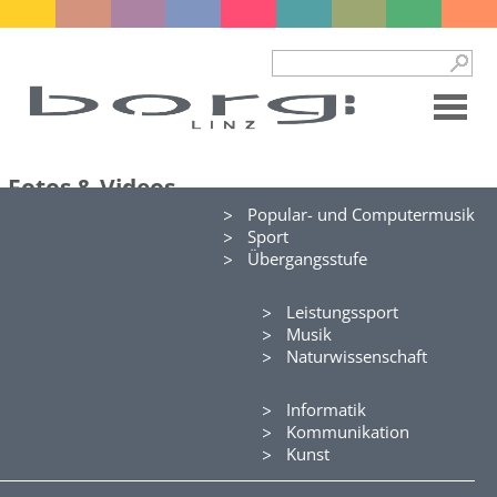
Fotos & Videos
Popular- und Computermusik
Klassenfotos ...
Sport
Schuljahr 2025/26
-
Übergangsstufe
Schuljahr 2024/25
-
Schuljahr 2023/24
-
Schuljahr 2022/23
Leistungssport
-
Schuljahr 2020/21
Musik
-
Schuljahr 2019/20
Naturwissenschaft
-
Schuljahr 2018/19
-
Schuljahr 2017/18
-
Informatik
Schuljahr 2016/17
-
Kommunikation
Schuljahr 2015/16
-
Kunst
Schuljahr 2014/15
-
Schuljahr 2013/14
-