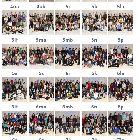
4ua
4ub
5i
5k
5la
5lf
5ma
5mb
5n
5p
5s
5z
6i
6k
6la
6lf
6ma
6mb
6n
6p