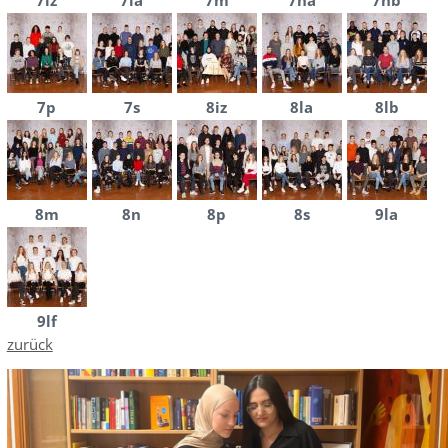
7iz
7la
7m
7na
7nb
7p
7s
8iz
8la
8lb
8m
8n
8p
8s
9la
9lf
zurück