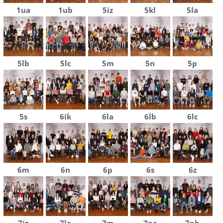
1ua
1ub
5iz
5kl
5la
5lb
5lc
5m
5n
5p
5s
6ik
6la
6lb
6lc
6m
6n
6p
6s
6z