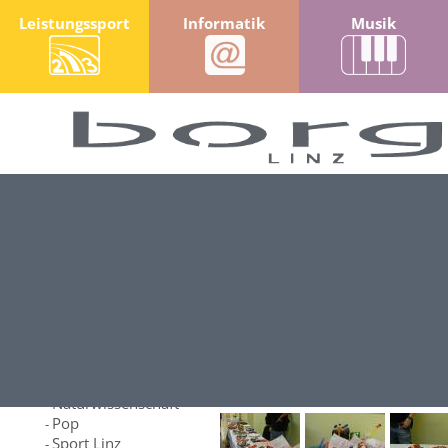
Leistungssport
Informatik
Musik
Fotos & Videos
Galerie Kunst
- Farbenbuff
Klassenfotos ...
Zweig-Galerien ...
Informatik
-
Kommunikation
-
Kunst
-
Leistungssport
-
Musik
-
Naturwissenschaft
-
Pop
-
Sport Linz
-