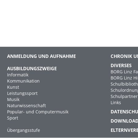
ANMELDUNG UND AUFNAHME
CHRONIK U
DIVERSES
AUSBILDUNGSZWEIGE
BORG Linz Fa
Informatik
BORG Linz Hi
Kommunikation
Schulbibliot
Kunst
Schulordnun
Leistungssport
Schulpartner
Musik
Links
Naturwissenschaft
DATENSCH
Popular- und Computermusik
Sport
DOWNLOA
ELTERNVER
Übergangsstufe