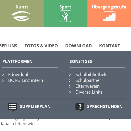
Kunst
Sport
Übergangsstufe
BER UNS
FOTOS & VIDEO
DOWNLOAD
KONTAKT
PLATTFORMEN
SONSTIGES
Eduvidual
Schulbibliothek
BORG Linz intern
Schulpartner
Elternverein
Diverse Links
BORG LINZ macht Schule
SUPPLIERPLAN
SPRECHSTUNDEN
... am erfolgreichsten im Lernen ist, wer dabei seinen Talenten
und Neigungen folgen kann. Daran orientieren wir uns,
danach leben wir.