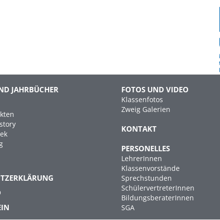
ND JAHRBÜCHER
FOTOS UND VIDEO
Klassenfotos
Zweig Galerien
kten
story
KONTAKT
hek
g
PERSONELLES
LehrerInnen
Klassenvorstände
UTZERKLÄRUNG
Sprechstunden
SchülervertreterInnen
D
BildungsberaterInnen
EIN
SGA