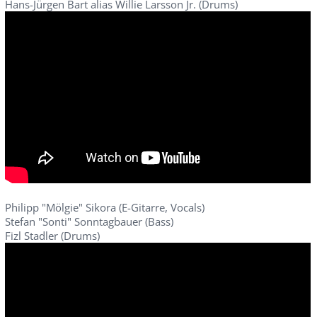
Hans-Jürgen Bart alias Willie Larsson Jr. (Drums)
Philipp "Mölgie" Sikora (E-Gitarre, Vocals)
Stefan "Sonti" Sonntagbauer (Bass)
Fizl Stadler (Drums)