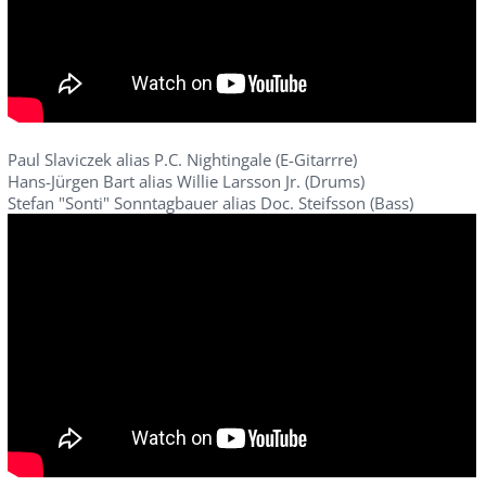
Paul Slaviczek alias P.C. Nightingale (E-Gitarrre)
Hans-Jürgen Bart alias Willie Larsson Jr. (Drums)
Stefan "Sonti" Sonntagbauer alias Doc. Steifsson (Bass)