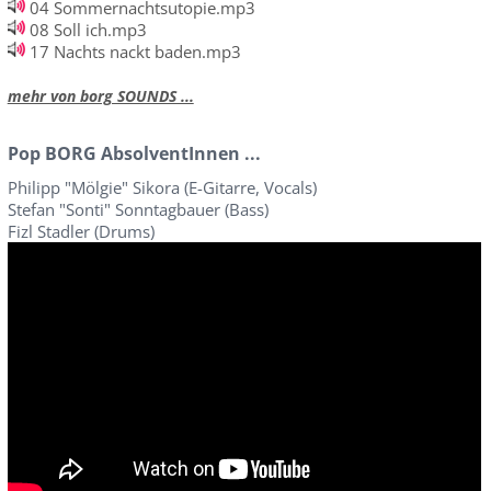
04 Sommernachtsutopie.mp3
08 Soll ich.mp3
17 Nachts nackt baden.mp3
mehr von borg SOUNDS ...
Pop BORG AbsolventInnen ...
Philipp "Mölgie" Sikora (E-Gitarre, Vocals)
Stefan "Sonti" Sonntagbauer (Bass)
Fizl Stadler (Drums)