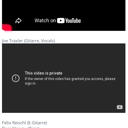
Joe Traxler (Gitarre, Vocals)
Felix Reischl (E-Gitarre)