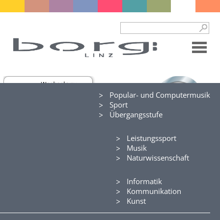
Popular- und Computermusik
Sport
Übergangsstufe
Linz
Leistungssport
Allgemeines
Musik
Aufnahme
Naturwissenschaft
Fächer
Informatik
Fotos und Videos
Kommunikation
Folder Linz
Kunst
EIGNUNGSPRÜFUNG für das SPORT-BORG Linz