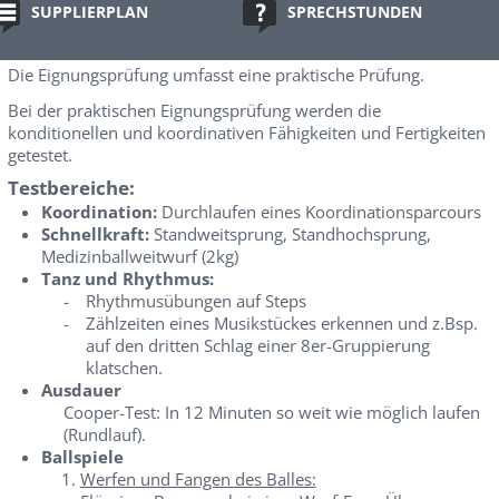
SUPPLIERPLAN
SPRECHSTUNDEN
Allgemeine Informationen zur Anmeldung
Elektronisches Anmeldeformular anzeigen
Die Eignungsprüfung umfasst eine praktische Prüfung.
Bei der praktischen Eignungsprüfung werden die
konditionellen und koordinativen Fähigkeiten und Fertigkeiten
getestet.
Testbereiche:
Koordination:
Durchlaufen eines Koordinationsparcours
Schnellkraft:
Standweitsprung, Standhochsprung,
Medizinballweitwurf (2kg)
Tanz und Rhythmus:
-
Rhythmusübungen auf Steps
-
Zählzeiten eines Musikstückes erkennen und z.Bsp.
auf den dritten Schlag einer 8er-Gruppierung
klatschen.
Ausdauer
Cooper-Test: In 12 Minuten so weit wie möglich laufen
(Rundlauf).
Ballspiele
Werfen und Fangen des Balles: